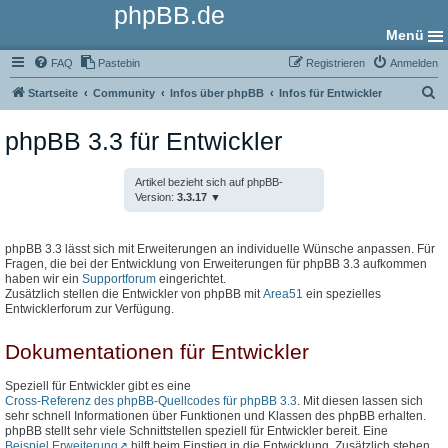
phpBB.de
Menü
FAQ
Pastebin
Registrieren
Anmelden
S
Startseite
Community
Infos über phpBB
Infos für Entwickler
u
phpBB 3.3 für Entwickler
c
h
Artikel bezieht sich auf phpBB-
e
Version:
3.3.17
phpBB 3.3 lässt sich mit Erweiterungen an individuelle Wünsche anpassen. Für
Fragen, die bei der Entwicklung von Erweiterungen für phpBB 3.3 aufkommen
haben wir ein
Supportforum
eingerichtet.
Zusätzlich stellen die Entwickler von phpBB mit
Area51
ein spezielles
Entwicklerforum zur Verfügung.
Dokumentationen für Entwickler
Speziell für Entwickler gibt es eine
Cross-Referenz des phpBB-Quellcodes für phpBB 3.3
. Mit diesen lassen sich
sehr schnell Informationen über Funktionen und Klassen des phpBB erhalten.
phpBB stellt sehr viele Schnittstellen speziell für Entwickler bereit. Eine
Beispiel Erweiterung
hilft beim Einstieg in die Entwicklung. Zusätzlich stehen