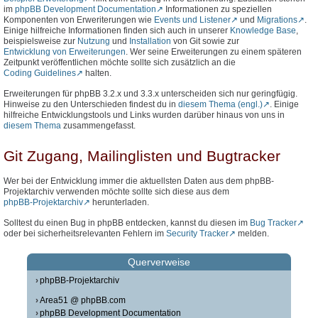
im
phpBB Development Documentation
Informationen zu speziellen
Komponenten von Erweriterungen wie
Events und Listener
und
Migrations
.
Einige hilfreiche Informationen finden sich auch in unserer
Knowledge Base
,
beispielsweise zur
Nutzung
und
Installation
von Git sowie zur
Entwicklung von Erweiterungen
. Wer seine Erweiterungen zu einem späteren
Zeitpunkt veröffentlichen möchte sollte sich zusätzlich an die
Coding Guidelines
halten.
Erweiterungen für phpBB 3.2.x und 3.3.x unterscheiden sich nur geringfügig.
Hinweise zu den Unterschieden findest du in
diesem Thema (engl.)
. Einige
hilfreiche Entwicklungstools und Links wurden darüber hinaus von uns in
diesem Thema
zusammengefasst.
Git Zugang, Mailinglisten und Bugtracker
Wer bei der Entwicklung immer die aktuellsten Daten aus dem phpBB-
Projektarchiv verwenden möchte sollte sich diese aus dem
phpBB-Projektarchiv
herunterladen.
Solltest du einen Bug in phpBB entdecken, kannst du diesen im
Bug Tracker
oder bei sicherheitsrelevanten Fehlern im
Security Tracker
melden.
Querverweise
phpBB-Projektarchiv
Area51 @ phpBB.com
phpBB Development Documentation