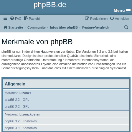
phpBB.de
Menü
FAQ
Pastebin
Registrieren
Anmelden
S
Startseite
Community
Infos über phpBB
Feature-Vergleich
u
Merkmale von phpBB
c
h
phpBB ist nun in der dritten Hauptversion verfügbar. Die Versionen 3.2 und 3.3 beinhalten
e
ein modulares Design in einer professionellen Qualität, eine hohe Sicherheit, eine
mehrsprachige Oberfläche, Unterstützung für mehrere Datenbanksysteme, ein
durchgehend anpassbares Layout, eine einfache Installation von Erweiterungen und ein
Benachrichtigungssystem – und das alles mit einem minimalen Zuschlag an Systemlast.
Allgemein
Merkmal
Lizenz:
phpBB 3.2
GPL
phpBB 3.3
GPL
Merkmal
Lizenzkosten:
phpBB 3.2
Kostenlos
phpBB 3.3
Kostenlos