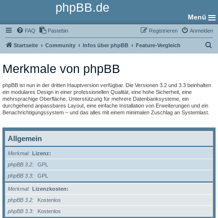
phpBB.de
Menü
FAQ
Pastebin
Registrieren
Anmelden
S
Startseite
Community
Infos über phpBB
Feature-Vergleich
u
Merkmale von phpBB
c
h
phpBB ist nun in der dritten Hauptversion verfügbar. Die Versionen 3.2 und 3.3 beinhalten
e
ein modulares Design in einer professionellen Qualität, eine hohe Sicherheit, eine
mehrsprachige Oberfläche, Unterstützung für mehrere Datenbanksysteme, ein
durchgehend anpassbares Layout, eine einfache Installation von Erweiterungen und ein
Benachrichtigungssystem – und das alles mit einem minimalen Zuschlag an Systemlast.
Allgemein
Merkmal
Lizenz:
phpBB 3.2
GPL
phpBB 3.3
GPL
Merkmal
Lizenzkosten:
phpBB 3.2
Kostenlos
phpBB 3.3
Kostenlos