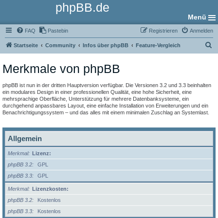
phpBB.de
Menü
FAQ
Pastebin
Registrieren
Anmelden
S
Startseite
Community
Infos über phpBB
Feature-Vergleich
u
Merkmale von phpBB
c
h
phpBB ist nun in der dritten Hauptversion verfügbar. Die Versionen 3.2 und 3.3 beinhalten
e
ein modulares Design in einer professionellen Qualität, eine hohe Sicherheit, eine
mehrsprachige Oberfläche, Unterstützung für mehrere Datenbanksysteme, ein
durchgehend anpassbares Layout, eine einfache Installation von Erweiterungen und ein
Benachrichtigungssystem – und das alles mit einem minimalen Zuschlag an Systemlast.
Allgemein
Merkmal
Lizenz:
phpBB 3.2
GPL
phpBB 3.3
GPL
Merkmal
Lizenzkosten:
phpBB 3.2
Kostenlos
phpBB 3.3
Kostenlos