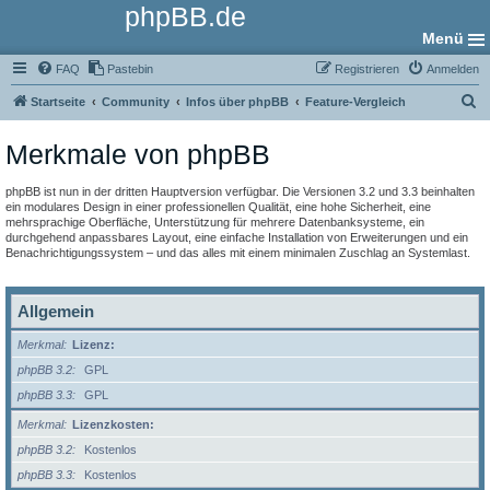
phpBB.de
Menü
FAQ
Pastebin
Registrieren
Anmelden
S
Startseite
Community
Infos über phpBB
Feature-Vergleich
u
Merkmale von phpBB
c
h
phpBB ist nun in der dritten Hauptversion verfügbar. Die Versionen 3.2 und 3.3 beinhalten
e
ein modulares Design in einer professionellen Qualität, eine hohe Sicherheit, eine
mehrsprachige Oberfläche, Unterstützung für mehrere Datenbanksysteme, ein
durchgehend anpassbares Layout, eine einfache Installation von Erweiterungen und ein
Benachrichtigungssystem – und das alles mit einem minimalen Zuschlag an Systemlast.
Allgemein
Merkmal
Lizenz:
phpBB 3.2
GPL
phpBB 3.3
GPL
Merkmal
Lizenzkosten:
phpBB 3.2
Kostenlos
phpBB 3.3
Kostenlos