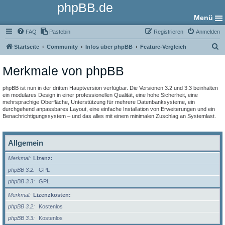
phpBB.de
Menü
FAQ
Pastebin
Registrieren
Anmelden
S
Startseite
Community
Infos über phpBB
Feature-Vergleich
u
Merkmale von phpBB
c
h
phpBB ist nun in der dritten Hauptversion verfügbar. Die Versionen 3.2 und 3.3 beinhalten
e
ein modulares Design in einer professionellen Qualität, eine hohe Sicherheit, eine
mehrsprachige Oberfläche, Unterstützung für mehrere Datenbanksysteme, ein
durchgehend anpassbares Layout, eine einfache Installation von Erweiterungen und ein
Benachrichtigungssystem – und das alles mit einem minimalen Zuschlag an Systemlast.
Allgemein
Merkmal
Lizenz:
phpBB 3.2
GPL
phpBB 3.3
GPL
Merkmal
Lizenzkosten:
phpBB 3.2
Kostenlos
phpBB 3.3
Kostenlos