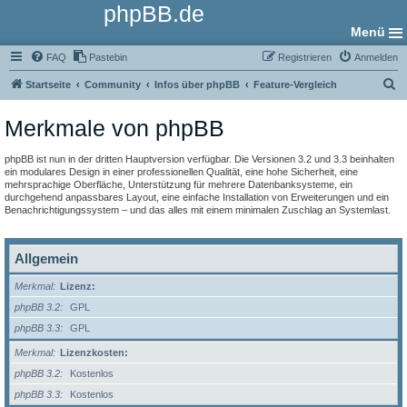
phpBB.de
Menü
FAQ
Pastebin
Registrieren
Anmelden
S
Startseite
Community
Infos über phpBB
Feature-Vergleich
u
Merkmale von phpBB
c
h
phpBB ist nun in der dritten Hauptversion verfügbar. Die Versionen 3.2 und 3.3 beinhalten
e
ein modulares Design in einer professionellen Qualität, eine hohe Sicherheit, eine
mehrsprachige Oberfläche, Unterstützung für mehrere Datenbanksysteme, ein
durchgehend anpassbares Layout, eine einfache Installation von Erweiterungen und ein
Benachrichtigungssystem – und das alles mit einem minimalen Zuschlag an Systemlast.
Allgemein
Merkmal
Lizenz:
phpBB 3.2
GPL
phpBB 3.3
GPL
Merkmal
Lizenzkosten:
phpBB 3.2
Kostenlos
phpBB 3.3
Kostenlos