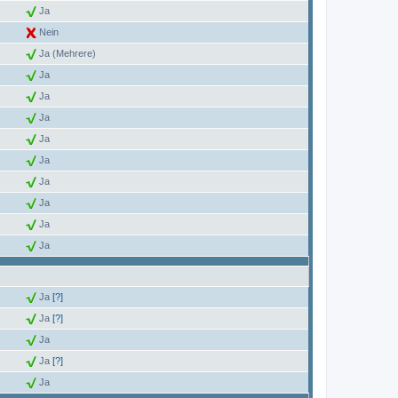
Ja
Nein
Ja (Mehrere)
Ja
Ja
Ja
Ja
Ja
Ja
Ja
Ja
Ja
Ja
[?]
Ja
[?]
Ja
Ja
[?]
Ja