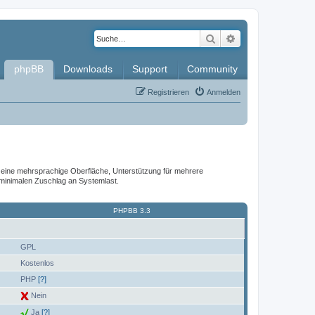
Suche
Erweiterte Such
phpBB
Downloads
Support
Community
Registrieren
Anmelden
it, eine mehrsprachige Oberfläche, Unterstützung für mehrere
 minimalen Zuschlag an Systemlast.
PHPBB 3.3
GPL
Kostenlos
PHP
[?]
Nein
Ja
[?]