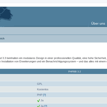
Über uns
eich
nd 3.3 beinhalten ein modulares Design in einer professionellen Qualität, eine hohe Sicherhe
nstallation von Erweiterungen und ein Benachrichtigungssystem – und das alles mit einem
PHPBB 3.2
GPL
Kostenlos
PHP
[?]
Ja
Ja
[?]