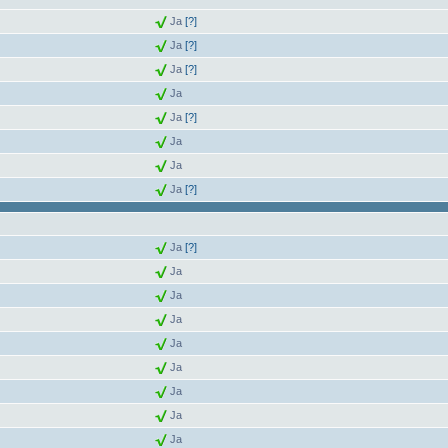
Ja
[?]
Ja
[?]
Ja
[?]
Ja
Ja
[?]
Ja
Ja
Ja
[?]
Ja
[?]
Ja
Ja
Ja
Ja
Ja
Ja
Ja
Ja