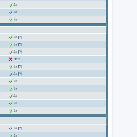
Ja
Ja
Ja
Ja
[?]
Ja
[?]
Ja
[?]
Nein
Ja
[?]
Ja
[?]
Ja
Ja
Ja
Ja
Ja
Ja
[?]
Ja