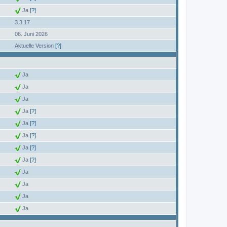
Ja
[?]
3.3.17
06. Juni 2026
Aktuelle Version
[?]
Ja
Ja
Ja
Ja
[?]
Ja
[?]
Ja
[?]
Ja
[?]
Ja
[?]
Ja
Ja
Ja
Ja