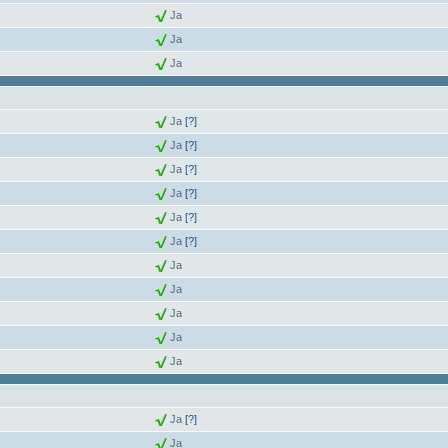
Ja
Ja
Ja
Ja
[?]
Ja
[?]
Ja
[?]
Ja
[?]
Ja
[?]
Ja
[?]
Ja
Ja
Ja
Ja
Ja
Ja
[?]
Ja