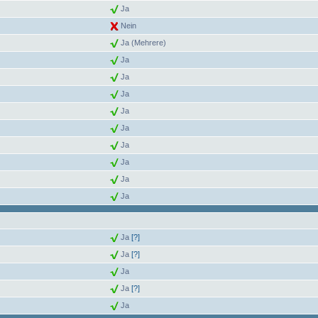
Ja
Nein
Ja (Mehrere)
Ja
Ja
Ja
Ja
Ja
Ja
Ja
Ja
Ja
Ja
[?]
Ja
[?]
Ja
Ja
[?]
Ja