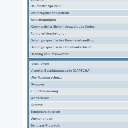
Dauerhafte Sperren:
Vorübergehende Sperren:
Berechtigungen:
Kommerzieller Sicherheitsaudit des Codes:
Formular-Verarbeitung:
Datentyp-spezifisches Parameterhandling:
Datentyp-spezifische Datenbankschicht:
Hashing von Passwörtern:
Spam-Schutz
Visueller Bestätigungscode (CAPTCHA):
Überflutungsschutz:
Gruppen:
Zugriffssteuerung:
Wortzensur:
Sperren:
Temporäre Sperren:
Verwarnungen:
Benutzer-Protokoll: