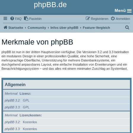
phpBB.de
Menü
FAQ
Pastebin
Registrieren
Anmelden
S
Startseite
Community
Infos über phpBB
Feature-Vergleich
u
Merkmale von phpBB
c
h
phpBB ist nun in der dritten Hauptversion verfügbar. Die Versionen 3.2 und 3.3 beinhalten
e
ein modulares Design in einer professionellen Qualität, eine hohe Sicherheit, eine
mehrsprachige Oberfläche, Unterstützung für mehrere Datenbanksysteme, ein
durchgehend anpassbares Layout, eine einfache Installation von Erweiterungen und ein
Benachrichtigungssystem – und das alles mit einem minimalen Zuschlag an Systemlast.
Allgemein
Merkmal
Lizenz:
phpBB 3.2
GPL
phpBB 3.3
GPL
Merkmal
Lizenzkosten:
phpBB 3.2
Kostenlos
phpBB 3.3
Kostenlos