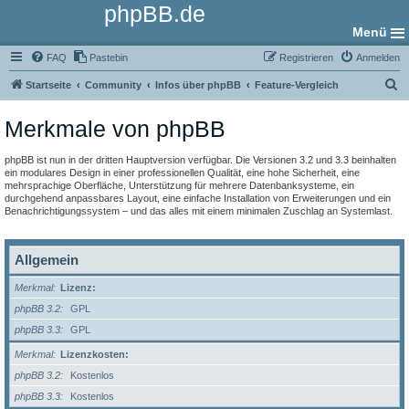
phpBB.de
Menü
FAQ
Pastebin
Registrieren
Anmelden
S
Startseite
Community
Infos über phpBB
Feature-Vergleich
u
Merkmale von phpBB
c
h
phpBB ist nun in der dritten Hauptversion verfügbar. Die Versionen 3.2 und 3.3 beinhalten
e
ein modulares Design in einer professionellen Qualität, eine hohe Sicherheit, eine
mehrsprachige Oberfläche, Unterstützung für mehrere Datenbanksysteme, ein
durchgehend anpassbares Layout, eine einfache Installation von Erweiterungen und ein
Benachrichtigungssystem – und das alles mit einem minimalen Zuschlag an Systemlast.
Allgemein
Merkmal
Lizenz:
phpBB 3.2
GPL
phpBB 3.3
GPL
Merkmal
Lizenzkosten:
phpBB 3.2
Kostenlos
phpBB 3.3
Kostenlos