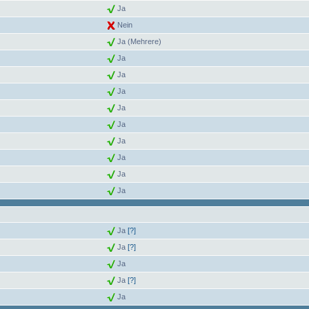
Ja
Nein
Ja (Mehrere)
Ja
Ja
Ja
Ja
Ja
Ja
Ja
Ja
Ja
Ja
[?]
Ja
[?]
Ja
Ja
[?]
Ja