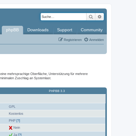
Suche
Erweiterte Such
phpBB
Downloads
Support
Community
Registrieren
Anmelden
it, eine mehrsprachige Oberfläche, Unterstützung für mehrere
 minimalen Zuschlag an Systemlast.
PHPBB 3.3
GPL
Kostenlos
PHP
[?]
Nein
Ja
[?]