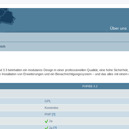
Über uns
eich
nd 3.3 beinhalten ein modulares Design in einer professionellen Qualität, eine hohe Sicherhe
nstallation von Erweiterungen und ein Benachrichtigungssystem – und das alles mit einem
PHPBB 3.2
GPL
Kostenlos
PHP
[?]
Ja
Ja
[?]