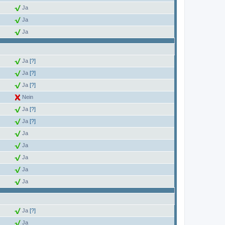
Ja
Ja
Ja
Ja
[?]
Ja
[?]
Ja
[?]
Nein
Ja
[?]
Ja
[?]
Ja
Ja
Ja
Ja
Ja
Ja
[?]
Ja