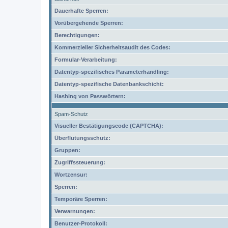
Dauerhafte Sperren:
Vorübergehende Sperren:
Berechtigungen:
Kommerzieller Sicherheitsaudit des Codes:
Formular-Verarbeitung:
Datentyp-spezifisches Parameterhandling:
Datentyp-spezifische Datenbankschicht:
Hashing von Passwörtern:
Spam-Schutz
Visueller Bestätigungscode (CAPTCHA):
Überflutungsschutz:
Gruppen:
Zugriffssteuerung:
Wortzensur:
Sperren:
Temporäre Sperren:
Verwarnungen:
Benutzer-Protokoll: