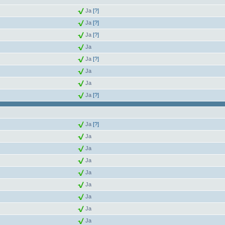
Ja
[?]
Ja
[?]
Ja
[?]
Ja
Ja
[?]
Ja
Ja
Ja
[?]
Ja
[?]
Ja
Ja
Ja
Ja
Ja
Ja
Ja
Ja