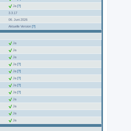
Ja
[?]
3.3.17
06. Juni 2026
Aktuelle Version
[?]
Ja
Ja
Ja
Ja
[?]
Ja
[?]
Ja
[?]
Ja
[?]
Ja
[?]
Ja
Ja
Ja
Ja