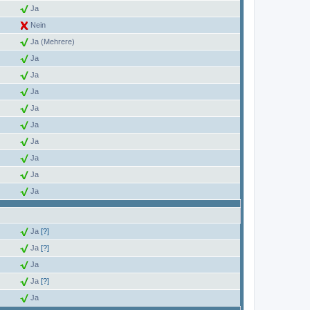
Ja
Nein
Ja (Mehrere)
Ja
Ja
Ja
Ja
Ja
Ja
Ja
Ja
Ja
Ja
[?]
Ja
[?]
Ja
Ja
[?]
Ja