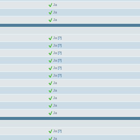
Ja
Ja
Ja
Ja
[?]
Ja
[?]
Ja
[?]
Ja
[?]
Ja
[?]
Ja
[?]
Ja
Ja
Ja
Ja
Ja
Ja
[?]
Ja