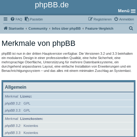
phpBB.de
Menü
FAQ
Pastebin
Registrieren
Anmelden
S
Startseite
Community
Infos über phpBB
Feature-Vergleich
u
Merkmale von phpBB
c
h
phpBB ist nun in der dritten Hauptversion verfügbar. Die Versionen 3.2 und 3.3 beinhalten
e
ein modulares Design in einer professionellen Qualität, eine hohe Sicherheit, eine
mehrsprachige Oberfläche, Unterstützung für mehrere Datenbanksysteme, ein
durchgehend anpassbares Layout, eine einfache Installation von Erweiterungen und ein
Benachrichtigungssystem – und das alles mit einem minimalen Zuschlag an Systemlast.
Allgemein
Merkmal
Lizenz:
phpBB 3.2
GPL
phpBB 3.3
GPL
Merkmal
Lizenzkosten:
phpBB 3.2
Kostenlos
phpBB 3.3
Kostenlos