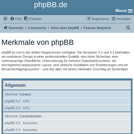
phpBB.de
Menü
FAQ
Pastebin
Registrieren
Anmelden
S
Startseite
Community
Infos über phpBB
Feature-Vergleich
u
Merkmale von phpBB
c
h
phpBB ist nun in der dritten Hauptversion verfügbar. Die Versionen 3.2 und 3.3 beinhalten
e
ein modulares Design in einer professionellen Qualität, eine hohe Sicherheit, eine
mehrsprachige Oberfläche, Unterstützung für mehrere Datenbanksysteme, ein
durchgehend anpassbares Layout, eine einfache Installation von Erweiterungen und ein
Benachrichtigungssystem – und das alles mit einem minimalen Zuschlag an Systemlast.
Allgemein
Merkmal
Lizenz:
phpBB 3.2
GPL
phpBB 3.3
GPL
Merkmal
Lizenzkosten:
phpBB 3.2
Kostenlos
phpBB 3.3
Kostenlos