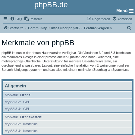
phpBB.de
Menü
FAQ
Pastebin
Registrieren
Anmelden
S
Startseite
Community
Infos über phpBB
Feature-Vergleich
u
Merkmale von phpBB
c
h
phpBB ist nun in der dritten Hauptversion verfügbar. Die Versionen 3.2 und 3.3 beinhalten
e
ein modulares Design in einer professionellen Qualität, eine hohe Sicherheit, eine
mehrsprachige Oberfläche, Unterstützung für mehrere Datenbanksysteme, ein
durchgehend anpassbares Layout, eine einfache Installation von Erweiterungen und ein
Benachrichtigungssystem – und das alles mit einem minimalen Zuschlag an Systemlast.
Allgemein
Merkmal
Lizenz:
phpBB 3.2
GPL
phpBB 3.3
GPL
Merkmal
Lizenzkosten:
phpBB 3.2
Kostenlos
phpBB 3.3
Kostenlos