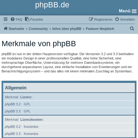
phpBB.de
Menü
FAQ
Pastebin
Registrieren
Anmelden
S
Startseite
Community
Infos über phpBB
Feature-Vergleich
u
Merkmale von phpBB
c
h
phpBB ist nun in der dritten Hauptversion verfügbar. Die Versionen 3.2 und 3.3 beinhalten
e
ein modulares Design in einer professionellen Qualität, eine hohe Sicherheit, eine
mehrsprachige Oberfläche, Unterstützung für mehrere Datenbanksysteme, ein
durchgehend anpassbares Layout, eine einfache Installation von Erweiterungen und ein
Benachrichtigungssystem – und das alles mit einem minimalen Zuschlag an Systemlast.
Allgemein
Merkmal
Lizenz:
phpBB 3.2
GPL
phpBB 3.3
GPL
Merkmal
Lizenzkosten:
phpBB 3.2
Kostenlos
phpBB 3.3
Kostenlos