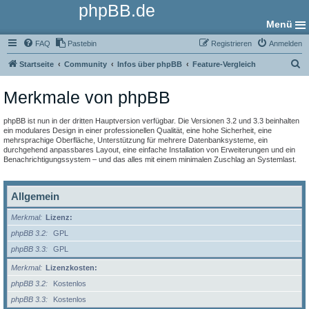
phpBB.de
Menü
FAQ
Pastebin
Registrieren
Anmelden
S
Startseite
Community
Infos über phpBB
Feature-Vergleich
u
Merkmale von phpBB
c
h
phpBB ist nun in der dritten Hauptversion verfügbar. Die Versionen 3.2 und 3.3 beinhalten
e
ein modulares Design in einer professionellen Qualität, eine hohe Sicherheit, eine
mehrsprachige Oberfläche, Unterstützung für mehrere Datenbanksysteme, ein
durchgehend anpassbares Layout, eine einfache Installation von Erweiterungen und ein
Benachrichtigungssystem – und das alles mit einem minimalen Zuschlag an Systemlast.
Allgemein
Merkmal
Lizenz:
phpBB 3.2
GPL
phpBB 3.3
GPL
Merkmal
Lizenzkosten:
phpBB 3.2
Kostenlos
phpBB 3.3
Kostenlos