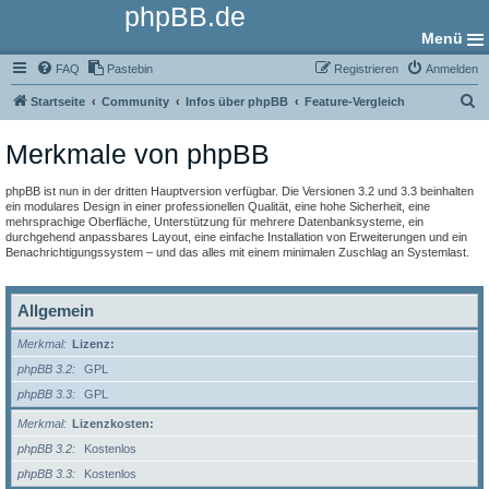
phpBB.de
Menü
FAQ
Pastebin
Registrieren
Anmelden
S
Startseite
Community
Infos über phpBB
Feature-Vergleich
u
Merkmale von phpBB
c
h
phpBB ist nun in der dritten Hauptversion verfügbar. Die Versionen 3.2 und 3.3 beinhalten
e
ein modulares Design in einer professionellen Qualität, eine hohe Sicherheit, eine
mehrsprachige Oberfläche, Unterstützung für mehrere Datenbanksysteme, ein
durchgehend anpassbares Layout, eine einfache Installation von Erweiterungen und ein
Benachrichtigungssystem – und das alles mit einem minimalen Zuschlag an Systemlast.
Allgemein
Merkmal
Lizenz:
phpBB 3.2
GPL
phpBB 3.3
GPL
Merkmal
Lizenzkosten:
phpBB 3.2
Kostenlos
phpBB 3.3
Kostenlos