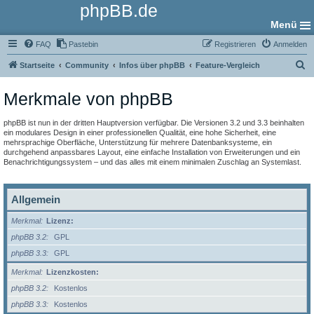
phpBB.de
Menü
FAQ
Pastebin
Registrieren
Anmelden
S
Startseite
Community
Infos über phpBB
Feature-Vergleich
u
Merkmale von phpBB
c
h
phpBB ist nun in der dritten Hauptversion verfügbar. Die Versionen 3.2 und 3.3 beinhalten
e
ein modulares Design in einer professionellen Qualität, eine hohe Sicherheit, eine
mehrsprachige Oberfläche, Unterstützung für mehrere Datenbanksysteme, ein
durchgehend anpassbares Layout, eine einfache Installation von Erweiterungen und ein
Benachrichtigungssystem – und das alles mit einem minimalen Zuschlag an Systemlast.
Allgemein
Merkmal
Lizenz:
phpBB 3.2
GPL
phpBB 3.3
GPL
Merkmal
Lizenzkosten:
phpBB 3.2
Kostenlos
phpBB 3.3
Kostenlos