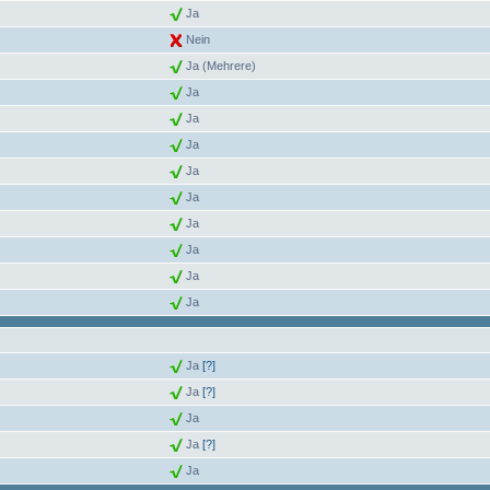
Ja
Nein
Ja (Mehrere)
Ja
Ja
Ja
Ja
Ja
Ja
Ja
Ja
Ja
Ja
[?]
Ja
[?]
Ja
Ja
[?]
Ja