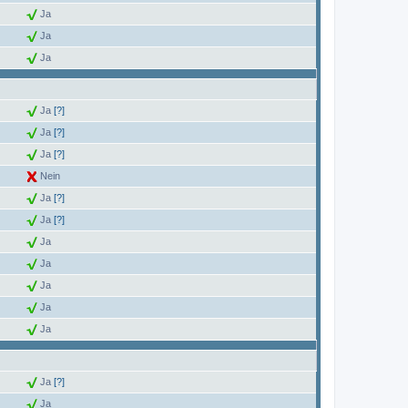
Ja
Ja
Ja
Ja
[?]
Ja
[?]
Ja
[?]
Nein
Ja
[?]
Ja
[?]
Ja
Ja
Ja
Ja
Ja
Ja
[?]
Ja