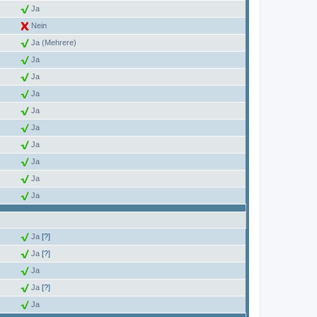
Ja
Nein
Ja (Mehrere)
Ja
Ja
Ja
Ja
Ja
Ja
Ja
Ja
Ja
Ja
[?]
Ja
[?]
Ja
Ja
[?]
Ja