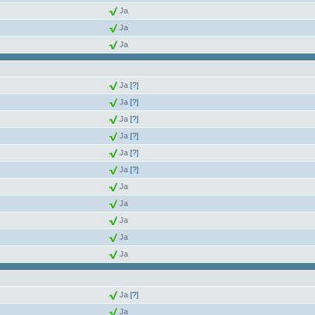
Ja
Ja
Ja
Ja
[?]
Ja
[?]
Ja
[?]
Ja
[?]
Ja
[?]
Ja
[?]
Ja
Ja
Ja
Ja
Ja
Ja
[?]
Ja