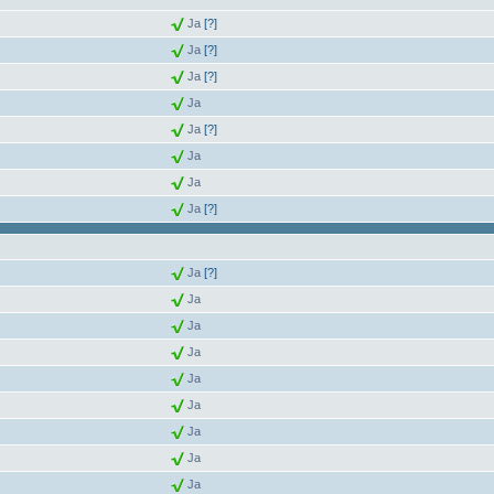
Ja
[?]
Ja
[?]
Ja
[?]
Ja
Ja
[?]
Ja
Ja
Ja
[?]
Ja
[?]
Ja
Ja
Ja
Ja
Ja
Ja
Ja
Ja