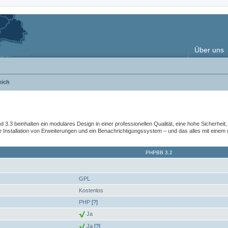
Über uns
eich
nd 3.3 beinhalten ein modulares Design in einer professionellen Qualität, eine hohe Sicherhe
nstallation von Erweiterungen und ein Benachrichtigungssystem – und das alles mit einem
PHPBB 3.2
GPL
Kostenlos
PHP
[?]
Ja
Ja
[?]