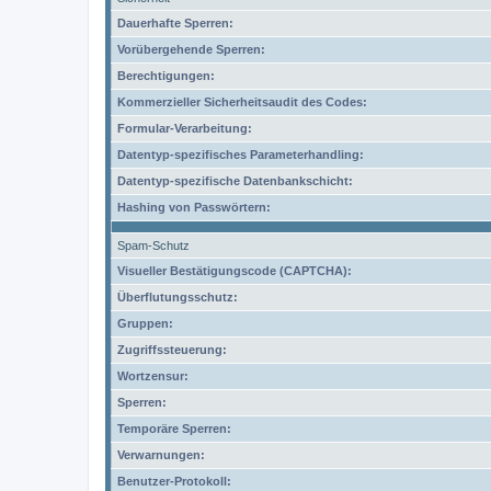
Dauerhafte Sperren:
Vorübergehende Sperren:
Berechtigungen:
Kommerzieller Sicherheitsaudit des Codes:
Formular-Verarbeitung:
Datentyp-spezifisches Parameterhandling:
Datentyp-spezifische Datenbankschicht:
Hashing von Passwörtern:
Spam-Schutz
Visueller Bestätigungscode (CAPTCHA):
Überflutungsschutz:
Gruppen:
Zugriffssteuerung:
Wortzensur:
Sperren:
Temporäre Sperren:
Verwarnungen:
Benutzer-Protokoll: