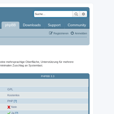
Suche
Erweiterte Such
phpBB
Downloads
Support
Community
Registrieren
Anmelden
it, eine mehrsprachige Oberfläche, Unterstützung für mehrere
 minimalen Zuschlag an Systemlast.
PHPBB 3.3
GPL
Kostenlos
PHP
[?]
Nein
Ja
[?]