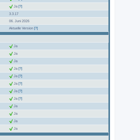
Ja
[?]
3.3.17
06. Juni 2026
Aktuelle Version
[?]
Ja
Ja
Ja
Ja
[?]
Ja
[?]
Ja
[?]
Ja
[?]
Ja
[?]
Ja
Ja
Ja
Ja