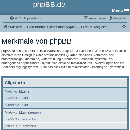
phpBB.de
Menü
FAQ
Pastebin
Registrieren
Anmelden
S
Startseite
Community
Infos über phpBB
Feature-Vergleich
u
Merkmale von phpBB
c
h
phpBB ist nun in der dritten Hauptversion verfügbar. Die Versionen 3.2 und 3.3 beinhalten
e
ein modulares Design in einer professionellen Qualität, eine hohe Sicherheit, eine
mehrsprachige Oberfläche, Unterstützung für mehrere Datenbanksysteme, ein
durchgehend anpassbares Layout, eine einfache Installation von Erweiterungen und ein
Benachrichtigungssystem – und das alles mit einem minimalen Zuschlag an Systemlast.
Allgemein
Merkmal
Lizenz:
phpBB 3.2
GPL
phpBB 3.3
GPL
Merkmal
Lizenzkosten:
phpBB 3.2
Kostenlos
phpBB 3.3
Kostenlos