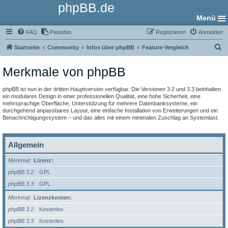
phpBB.de
Menü
FAQ
Pastebin
Registrieren
Anmelden
S
Startseite
Community
Infos über phpBB
Feature-Vergleich
u
Merkmale von phpBB
c
h
phpBB ist nun in der dritten Hauptversion verfügbar. Die Versionen 3.2 und 3.3 beinhalten
e
ein modulares Design in einer professionellen Qualität, eine hohe Sicherheit, eine
mehrsprachige Oberfläche, Unterstützung für mehrere Datenbanksysteme, ein
durchgehend anpassbares Layout, eine einfache Installation von Erweiterungen und ein
Benachrichtigungssystem – und das alles mit einem minimalen Zuschlag an Systemlast.
Allgemein
Merkmal
Lizenz:
phpBB 3.2
GPL
phpBB 3.3
GPL
Merkmal
Lizenzkosten:
phpBB 3.2
Kostenlos
phpBB 3.3
Kostenlos