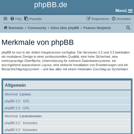
phpBB.de
Menü
FAQ
Pastebin
Registrieren
Anmelden
S
Startseite
Community
Infos über phpBB
Feature-Vergleich
u
Merkmale von phpBB
c
h
phpBB ist nun in der dritten Hauptversion verfügbar. Die Versionen 3.2 und 3.3 beinhalten
e
ein modulares Design in einer professionellen Qualität, eine hohe Sicherheit, eine
mehrsprachige Oberfläche, Unterstützung für mehrere Datenbanksysteme, ein
durchgehend anpassbares Layout, eine einfache Installation von Erweiterungen und ein
Benachrichtigungssystem – und das alles mit einem minimalen Zuschlag an Systemlast.
Allgemein
Merkmal
Lizenz:
phpBB 3.2
GPL
phpBB 3.3
GPL
Merkmal
Lizenzkosten:
phpBB 3.2
Kostenlos
phpBB 3.3
Kostenlos