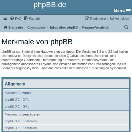
phpBB.de
Menü
FAQ
Pastebin
Registrieren
Anmelden
S
Startseite
Community
Infos über phpBB
Feature-Vergleich
u
Merkmale von phpBB
c
h
phpBB ist nun in der dritten Hauptversion verfügbar. Die Versionen 3.2 und 3.3 beinhalten
e
ein modulares Design in einer professionellen Qualität, eine hohe Sicherheit, eine
mehrsprachige Oberfläche, Unterstützung für mehrere Datenbanksysteme, ein
durchgehend anpassbares Layout, eine einfache Installation von Erweiterungen und ein
Benachrichtigungssystem – und das alles mit einem minimalen Zuschlag an Systemlast.
Allgemein
Merkmal
Lizenz:
phpBB 3.2
GPL
phpBB 3.3
GPL
Merkmal
Lizenzkosten:
phpBB 3.2
Kostenlos
phpBB 3.3
Kostenlos