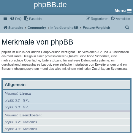
phpBB.de
Menü
FAQ
Pastebin
Registrieren
Anmelden
S
Startseite
Community
Infos über phpBB
Feature-Vergleich
u
Merkmale von phpBB
c
h
phpBB ist nun in der dritten Hauptversion verfügbar. Die Versionen 3.2 und 3.3 beinhalten
e
ein modulares Design in einer professionellen Qualität, eine hohe Sicherheit, eine
mehrsprachige Oberfläche, Unterstützung für mehrere Datenbanksysteme, ein
durchgehend anpassbares Layout, eine einfache Installation von Erweiterungen und ein
Benachrichtigungssystem – und das alles mit einem minimalen Zuschlag an Systemlast.
Allgemein
Merkmal
Lizenz:
phpBB 3.2
GPL
phpBB 3.3
GPL
Merkmal
Lizenzkosten:
phpBB 3.2
Kostenlos
phpBB 3.3
Kostenlos