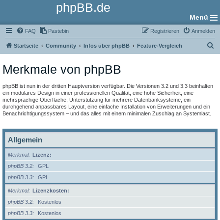
phpBB.de
Menü
FAQ
Pastebin
Registrieren
Anmelden
S
Startseite
Community
Infos über phpBB
Feature-Vergleich
u
Merkmale von phpBB
c
h
phpBB ist nun in der dritten Hauptversion verfügbar. Die Versionen 3.2 und 3.3 beinhalten
e
ein modulares Design in einer professionellen Qualität, eine hohe Sicherheit, eine
mehrsprachige Oberfläche, Unterstützung für mehrere Datenbanksysteme, ein
durchgehend anpassbares Layout, eine einfache Installation von Erweiterungen und ein
Benachrichtigungssystem – und das alles mit einem minimalen Zuschlag an Systemlast.
Allgemein
Merkmal
Lizenz:
phpBB 3.2
GPL
phpBB 3.3
GPL
Merkmal
Lizenzkosten:
phpBB 3.2
Kostenlos
phpBB 3.3
Kostenlos