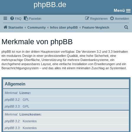
phpBB.de
Menü
FAQ
Pastebin
Registrieren
Anmelden
S
Startseite
Community
Infos über phpBB
Feature-Vergleich
u
Merkmale von phpBB
c
h
phpBB ist nun in der dritten Hauptversion verfügbar. Die Versionen 3.2 und 3.3 beinhalten
e
ein modulares Design in einer professionellen Qualität, eine hohe Sicherheit, eine
mehrsprachige Oberfläche, Unterstützung für mehrere Datenbanksysteme, ein
durchgehend anpassbares Layout, eine einfache Installation von Erweiterungen und ein
Benachrichtigungssystem – und das alles mit einem minimalen Zuschlag an Systemlast.
Allgemein
Merkmal
Lizenz:
phpBB 3.2
GPL
phpBB 3.3
GPL
Merkmal
Lizenzkosten:
phpBB 3.2
Kostenlos
phpBB 3.3
Kostenlos