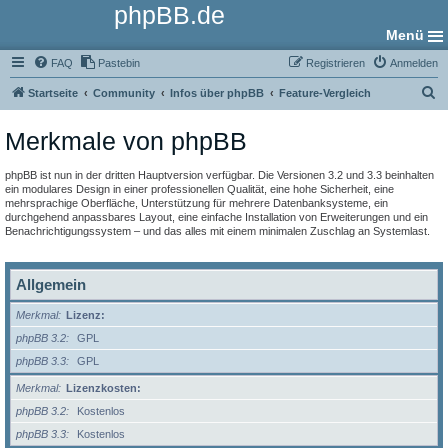
phpBB.de
Menü
FAQ
Pastebin
Registrieren
Anmelden
S
Startseite
Community
Infos über phpBB
Feature-Vergleich
u
Merkmale von phpBB
c
h
phpBB ist nun in der dritten Hauptversion verfügbar. Die Versionen 3.2 und 3.3 beinhalten
e
ein modulares Design in einer professionellen Qualität, eine hohe Sicherheit, eine
mehrsprachige Oberfläche, Unterstützung für mehrere Datenbanksysteme, ein
durchgehend anpassbares Layout, eine einfache Installation von Erweiterungen und ein
Benachrichtigungssystem – und das alles mit einem minimalen Zuschlag an Systemlast.
Allgemein
Merkmal
Lizenz:
phpBB 3.2
GPL
phpBB 3.3
GPL
Merkmal
Lizenzkosten:
phpBB 3.2
Kostenlos
phpBB 3.3
Kostenlos