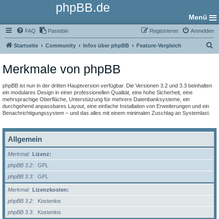
phpBB.de
Menü
FAQ
Pastebin
Registrieren
Anmelden
S
Startseite
Community
Infos über phpBB
Feature-Vergleich
u
Merkmale von phpBB
c
h
phpBB ist nun in der dritten Hauptversion verfügbar. Die Versionen 3.2 und 3.3 beinhalten
e
ein modulares Design in einer professionellen Qualität, eine hohe Sicherheit, eine
mehrsprachige Oberfläche, Unterstützung für mehrere Datenbanksysteme, ein
durchgehend anpassbares Layout, eine einfache Installation von Erweiterungen und ein
Benachrichtigungssystem – und das alles mit einem minimalen Zuschlag an Systemlast.
Allgemein
Merkmal
Lizenz:
phpBB 3.2
GPL
phpBB 3.3
GPL
Merkmal
Lizenzkosten:
phpBB 3.2
Kostenlos
phpBB 3.3
Kostenlos