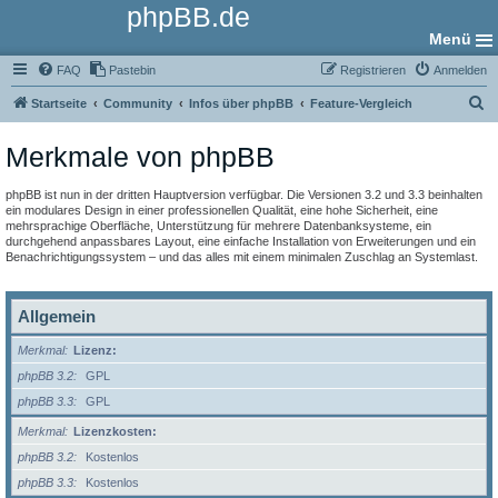
phpBB.de
Menü
FAQ
Pastebin
Registrieren
Anmelden
S
Startseite
Community
Infos über phpBB
Feature-Vergleich
u
Merkmale von phpBB
c
h
phpBB ist nun in der dritten Hauptversion verfügbar. Die Versionen 3.2 und 3.3 beinhalten
e
ein modulares Design in einer professionellen Qualität, eine hohe Sicherheit, eine
mehrsprachige Oberfläche, Unterstützung für mehrere Datenbanksysteme, ein
durchgehend anpassbares Layout, eine einfache Installation von Erweiterungen und ein
Benachrichtigungssystem – und das alles mit einem minimalen Zuschlag an Systemlast.
Allgemein
Merkmal
Lizenz:
phpBB 3.2
GPL
phpBB 3.3
GPL
Merkmal
Lizenzkosten:
phpBB 3.2
Kostenlos
phpBB 3.3
Kostenlos