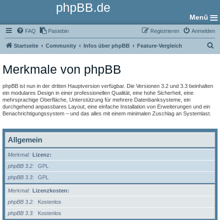
phpBB.de
Menü
FAQ
Pastebin
Registrieren
Anmelden
S
Startseite
Community
Infos über phpBB
Feature-Vergleich
u
Merkmale von phpBB
c
h
phpBB ist nun in der dritten Hauptversion verfügbar. Die Versionen 3.2 und 3.3 beinhalten
e
ein modulares Design in einer professionellen Qualität, eine hohe Sicherheit, eine
mehrsprachige Oberfläche, Unterstützung für mehrere Datenbanksysteme, ein
durchgehend anpassbares Layout, eine einfache Installation von Erweiterungen und ein
Benachrichtigungssystem – und das alles mit einem minimalen Zuschlag an Systemlast.
Allgemein
Merkmal
Lizenz:
phpBB 3.2
GPL
phpBB 3.3
GPL
Merkmal
Lizenzkosten:
phpBB 3.2
Kostenlos
phpBB 3.3
Kostenlos