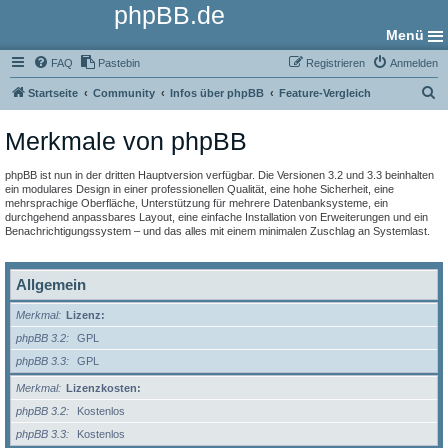
phpBB.de
Menü
FAQ
Pastebin
Registrieren
Anmelden
S
Startseite
Community
Infos über phpBB
Feature-Vergleich
u
Merkmale von phpBB
c
h
phpBB ist nun in der dritten Hauptversion verfügbar. Die Versionen 3.2 und 3.3 beinhalten
e
ein modulares Design in einer professionellen Qualität, eine hohe Sicherheit, eine
mehrsprachige Oberfläche, Unterstützung für mehrere Datenbanksysteme, ein
durchgehend anpassbares Layout, eine einfache Installation von Erweiterungen und ein
Benachrichtigungssystem – und das alles mit einem minimalen Zuschlag an Systemlast.
Allgemein
Merkmal
Lizenz:
phpBB 3.2
GPL
phpBB 3.3
GPL
Merkmal
Lizenzkosten:
phpBB 3.2
Kostenlos
phpBB 3.3
Kostenlos