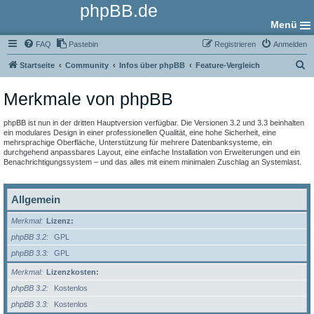
phpBB.de
Menü
FAQ
Pastebin
Registrieren
Anmelden
S
Startseite
Community
Infos über phpBB
Feature-Vergleich
u
Merkmale von phpBB
c
h
phpBB ist nun in der dritten Hauptversion verfügbar. Die Versionen 3.2 und 3.3 beinhalten
e
ein modulares Design in einer professionellen Qualität, eine hohe Sicherheit, eine
mehrsprachige Oberfläche, Unterstützung für mehrere Datenbanksysteme, ein
durchgehend anpassbares Layout, eine einfache Installation von Erweiterungen und ein
Benachrichtigungssystem – und das alles mit einem minimalen Zuschlag an Systemlast.
Allgemein
Merkmal
Lizenz:
phpBB 3.2
GPL
phpBB 3.3
GPL
Merkmal
Lizenzkosten:
phpBB 3.2
Kostenlos
phpBB 3.3
Kostenlos