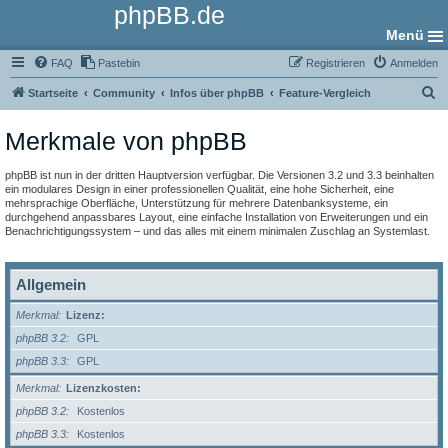
phpBB.de
Menü
FAQ
Pastebin
Registrieren
Anmelden
S
Startseite
Community
Infos über phpBB
Feature-Vergleich
u
Merkmale von phpBB
c
h
phpBB ist nun in der dritten Hauptversion verfügbar. Die Versionen 3.2 und 3.3 beinhalten
e
ein modulares Design in einer professionellen Qualität, eine hohe Sicherheit, eine
mehrsprachige Oberfläche, Unterstützung für mehrere Datenbanksysteme, ein
durchgehend anpassbares Layout, eine einfache Installation von Erweiterungen und ein
Benachrichtigungssystem – und das alles mit einem minimalen Zuschlag an Systemlast.
Allgemein
Merkmal
Lizenz:
phpBB 3.2
GPL
phpBB 3.3
GPL
Merkmal
Lizenzkosten:
phpBB 3.2
Kostenlos
phpBB 3.3
Kostenlos