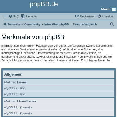
phpBB.de
Menü
FAQ
Pastebin
Registrieren
Anmelden
S
Startseite
Community
Infos über phpBB
Feature-Vergleich
u
Merkmale von phpBB
c
h
phpBB ist nun in der dritten Hauptversion verfügbar. Die Versionen 3.2 und 3.3 beinhalten
e
ein modulares Design in einer professionellen Qualität, eine hohe Sicherheit, eine
mehrsprachige Oberfläche, Unterstützung für mehrere Datenbanksysteme, ein
durchgehend anpassbares Layout, eine einfache Installation von Erweiterungen und ein
Benachrichtigungssystem – und das alles mit einem minimalen Zuschlag an Systemlast.
Allgemein
Merkmal
Lizenz:
phpBB 3.2
GPL
phpBB 3.3
GPL
Merkmal
Lizenzkosten:
phpBB 3.2
Kostenlos
phpBB 3.3
Kostenlos