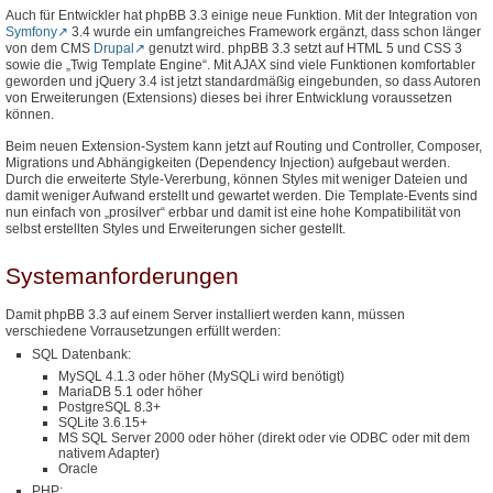
Auch für Entwickler hat phpBB 3.3 einige neue Funktion. Mit der Integration von
Symfony
3.4 wurde ein umfangreiches Framework ergänzt, dass schon länger
von dem CMS
Drupal
genutzt wird. phpBB 3.3 setzt auf HTML 5 und CSS 3
sowie die „Twig Template Engine“. Mit AJAX sind viele Funktionen komfortabler
geworden und jQuery 3.4 ist jetzt standardmäßig eingebunden, so dass Autoren
von Erweiterungen (Extensions) dieses bei ihrer Entwicklung voraussetzen
können.
Beim neuen Extension-System kann jetzt auf Routing und Controller, Composer,
Migrations und Abhängigkeiten (Dependency Injection) aufgebaut werden.
Durch die erweiterte Style-Vererbung, können Styles mit weniger Dateien und
damit weniger Aufwand erstellt und gewartet werden. Die Template-Events sind
nun einfach von „prosilver“ erbbar und damit ist eine hohe Kompatibilität von
selbst erstellten Styles und Erweiterungen sicher gestellt.
Systemanforderungen
Damit phpBB 3.3 auf einem Server installiert werden kann, müssen
verschiedene Vorrausetzungen erfüllt werden:
SQL Datenbank:
MySQL 4.1.3 oder höher (MySQLi wird benötigt)
MariaDB 5.1 oder höher
PostgreSQL 8.3+
SQLite 3.6.15+
MS SQL Server 2000 oder höher (direkt oder vie ODBC oder mit dem
nativem Adapter)
Oracle
PHP: