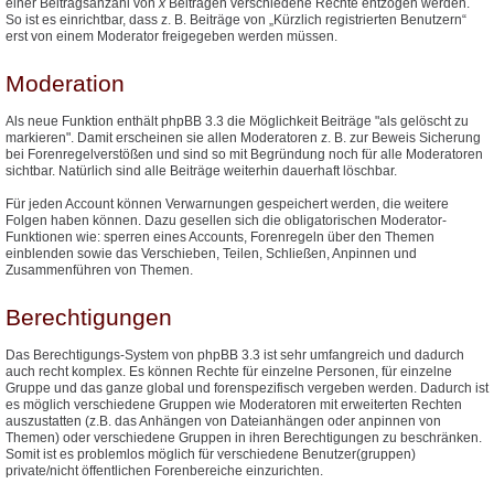
einer Beitragsanzahl von
x
Beiträgen verschiedene Rechte entzogen werden.
So ist es einrichtbar, dass z. B. Beiträge von „Kürzlich registrierten Benutzern“
erst von einem Moderator freigegeben werden müssen.
Moderation
Als neue Funktion enthält phpBB 3.3 die Möglichkeit Beiträge "als gelöscht zu
markieren". Damit erscheinen sie allen Moderatoren z. B. zur Beweis Sicherung
bei Forenregelverstößen und sind so mit Begründung noch für alle Moderatoren
sichtbar. Natürlich sind alle Beiträge weiterhin dauerhaft löschbar.
Für jeden Account können Verwarnungen gespeichert werden, die weitere
Folgen haben können. Dazu gesellen sich die obligatorischen Moderator-
Funktionen wie: sperren eines Accounts, Forenregeln über den Themen
einblenden sowie das Verschieben, Teilen, Schließen, Anpinnen und
Zusammenführen von Themen.
Berechtigungen
Das Berechtigungs-System von phpBB 3.3 ist sehr umfangreich und dadurch
auch recht komplex. Es können Rechte für einzelne Personen, für einzelne
Gruppe und das ganze global und forenspezifisch vergeben werden. Dadurch ist
es möglich verschiedene Gruppen wie Moderatoren mit erweiterten Rechten
auszustatten (z.B. das Anhängen von Dateianhängen oder anpinnen von
Themen) oder verschiedene Gruppen in ihren Berechtigungen zu beschränken.
Somit ist es problemlos möglich für verschiedene Benutzer(gruppen)
private/nicht öffentlichen Forenbereiche einzurichten.