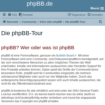
phpBB.de
Menü
FAQ
Pastebin
Registrieren
Anmelden
S
Startseite
Community
Infos über phpBB
Die phpBB-Tour
u
Die phpBB-Tour
c
h
e
phpBB? Wer oder was ist phpBB
phpBB ist eine Forensoftware, genauer ein
Bulletin Board
. Mit einer
Forensoftware wird eine Community- und Diskussionsplattform bereitgestellt, auf
der sich verschiedene Menschen zu allen möglichen Themen der Welt
unterhalten, Inhalte und Informationen austauschen oder Hersteller Support für
ihre Produkte anbieten können. Dabei spielt die Größe der Community keine
besondere Rolle. phpBB wird für Communities eingesetzt, die mehrere
zehntausend Mitglieder oder auch nur vier Mitglieder haben. Durch das
umfangreiche Berechtigungssystem lassen sich auch Inhalte austauschen, die
nicht für die Öffentlichkeit bestimmt sind.
phpBB ist kostenlos für alle erhältlich und wird unter der GNU General Public
License veröffentlich. D.h. du kannst damit machen was du willst, darfst es
allerdings nicht kostenpflichtig weiter vertreiben und musst bei angepasste
Versionen das Copyright von phpBB erhalten.