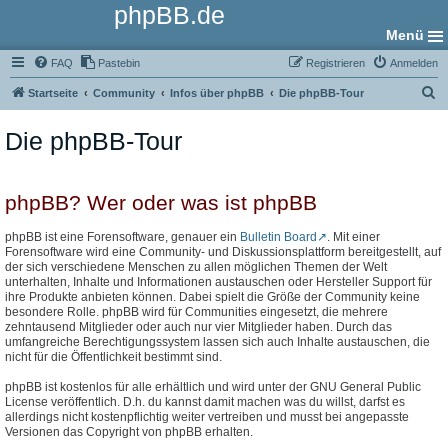
phpBB.de
Menü
FAQ
Pastebin
Registrieren
Anmelden
S
Startseite
Community
Infos über phpBB
Die phpBB-Tour
u
Die phpBB-Tour
c
h
e
phpBB? Wer oder was ist phpBB
phpBB ist eine Forensoftware, genauer ein
Bulletin Board
. Mit einer
Forensoftware wird eine Community- und Diskussionsplattform bereitgestellt, auf
der sich verschiedene Menschen zu allen möglichen Themen der Welt
unterhalten, Inhalte und Informationen austauschen oder Hersteller Support für
ihre Produkte anbieten können. Dabei spielt die Größe der Community keine
besondere Rolle. phpBB wird für Communities eingesetzt, die mehrere
zehntausend Mitglieder oder auch nur vier Mitglieder haben. Durch das
umfangreiche Berechtigungssystem lassen sich auch Inhalte austauschen, die
nicht für die Öffentlichkeit bestimmt sind.
phpBB ist kostenlos für alle erhältlich und wird unter der GNU General Public
License veröffentlich. D.h. du kannst damit machen was du willst, darfst es
allerdings nicht kostenpflichtig weiter vertreiben und musst bei angepasste
Versionen das Copyright von phpBB erhalten.