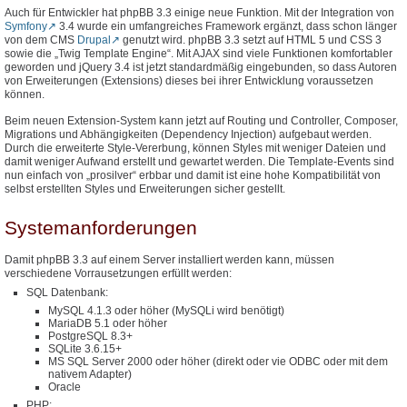
Auch für Entwickler hat phpBB 3.3 einige neue Funktion. Mit der Integration von
Symfony
3.4 wurde ein umfangreiches Framework ergänzt, dass schon länger
von dem CMS
Drupal
genutzt wird. phpBB 3.3 setzt auf HTML 5 und CSS 3
sowie die „Twig Template Engine“. Mit AJAX sind viele Funktionen komfortabler
geworden und jQuery 3.4 ist jetzt standardmäßig eingebunden, so dass Autoren
von Erweiterungen (Extensions) dieses bei ihrer Entwicklung voraussetzen
können.
Beim neuen Extension-System kann jetzt auf Routing und Controller, Composer,
Migrations und Abhängigkeiten (Dependency Injection) aufgebaut werden.
Durch die erweiterte Style-Vererbung, können Styles mit weniger Dateien und
damit weniger Aufwand erstellt und gewartet werden. Die Template-Events sind
nun einfach von „prosilver“ erbbar und damit ist eine hohe Kompatibilität von
selbst erstellten Styles und Erweiterungen sicher gestellt.
Systemanforderungen
Damit phpBB 3.3 auf einem Server installiert werden kann, müssen
verschiedene Vorrausetzungen erfüllt werden:
SQL Datenbank:
MySQL 4.1.3 oder höher (MySQLi wird benötigt)
MariaDB 5.1 oder höher
PostgreSQL 8.3+
SQLite 3.6.15+
MS SQL Server 2000 oder höher (direkt oder vie ODBC oder mit dem
nativem Adapter)
Oracle
PHP: