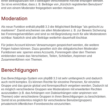
einer Beitragsanzahl von
x
Beiträgen verschiedene Rechte entzogen werden.
So ist es einrichtbar, dass z. B. Beiträge von „Kürzlich registrierten Benutzern“
erst von einem Moderator freigegeben werden müssen.
Moderation
Als neue Funktion enthält phpBB 3.3 die Möglichkeit Beiträge "als gelöscht zu
markieren". Damit erscheinen sie allen Moderatoren z. B. zur Beweis Sicherung
bei Forenregelverstößen und sind so mit Begründung noch für alle Moderatoren
sichtbar. Natürlich sind alle Beiträge weiterhin dauerhaft löschbar.
Für jeden Account können Verwarnungen gespeichert werden, die weitere
Folgen haben können. Dazu gesellen sich die obligatorischen Moderator-
Funktionen wie: sperren eines Accounts, Forenregeln über den Themen
einblenden sowie das Verschieben, Teilen, Schließen, Anpinnen und
Zusammenführen von Themen.
Berechtigungen
Das Berechtigungs-System von phpBB 3.3 ist sehr umfangreich und dadurch
auch recht komplex. Es können Rechte für einzelne Personen, für einzelne
Gruppe und das ganze global und forenspezifisch vergeben werden. Dadurch ist
es möglich verschiedene Gruppen wie Moderatoren mit erweiterten Rechten
auszustatten (z.B. das Anhängen von Dateianhängen oder anpinnen von
Themen) oder verschiedene Gruppen in ihren Berechtigungen zu beschränken.
Somit ist es problemlos möglich für verschiedene Benutzer(gruppen)
private/nicht öffentlichen Forenbereiche einzurichten.