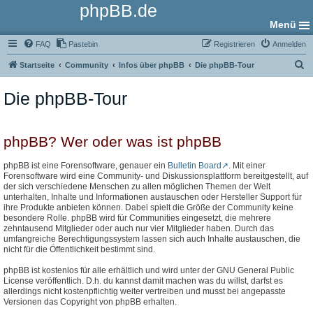
phpBB.de
Menü
FAQ
Pastebin
Registrieren
Anmelden
S
Startseite
Community
Infos über phpBB
Die phpBB-Tour
u
Die phpBB-Tour
c
h
e
phpBB? Wer oder was ist phpBB
phpBB ist eine Forensoftware, genauer ein
Bulletin Board
. Mit einer
Forensoftware wird eine Community- und Diskussionsplattform bereitgestellt, auf
der sich verschiedene Menschen zu allen möglichen Themen der Welt
unterhalten, Inhalte und Informationen austauschen oder Hersteller Support für
ihre Produkte anbieten können. Dabei spielt die Größe der Community keine
besondere Rolle. phpBB wird für Communities eingesetzt, die mehrere
zehntausend Mitglieder oder auch nur vier Mitglieder haben. Durch das
umfangreiche Berechtigungssystem lassen sich auch Inhalte austauschen, die
nicht für die Öffentlichkeit bestimmt sind.
phpBB ist kostenlos für alle erhältlich und wird unter der GNU General Public
License veröffentlich. D.h. du kannst damit machen was du willst, darfst es
allerdings nicht kostenpflichtig weiter vertreiben und musst bei angepasste
Versionen das Copyright von phpBB erhalten.