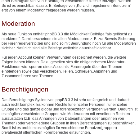
einer Beitragsanzahl von
x
Beiträgen verschiedene Rechte entzogen werden.
So ist es einrichtbar, dass z. B. Beiträge von „Kürzlich registrierten Benutzern“
erst von einem Moderator freigegeben werden müssen.
Moderation
Als neue Funktion enthält phpBB 3.3 die Möglichkeit Beiträge "als gelöscht zu
markieren". Damit erscheinen sie allen Moderatoren z. B. zur Beweis Sicherung
bei Forenregelverstößen und sind so mit Begründung noch für alle Moderatoren
sichtbar. Natürlich sind alle Beiträge weiterhin dauerhaft löschbar.
Für jeden Account können Verwarnungen gespeichert werden, die weitere
Folgen haben können. Dazu gesellen sich die obligatorischen Moderator-
Funktionen wie: sperren eines Accounts, Forenregeln über den Themen
einblenden sowie das Verschieben, Teilen, Schließen, Anpinnen und
Zusammenführen von Themen.
Berechtigungen
Das Berechtigungs-System von phpBB 3.3 ist sehr umfangreich und dadurch
auch recht komplex. Es können Rechte für einzelne Personen, für einzelne
Gruppe und das ganze global und forenspezifisch vergeben werden. Dadurch ist
es möglich verschiedene Gruppen wie Moderatoren mit erweiterten Rechten
auszustatten (z.B. das Anhängen von Dateianhängen oder anpinnen von
Themen) oder verschiedene Gruppen in ihren Berechtigungen zu beschränken.
Somit ist es problemlos möglich für verschiedene Benutzer(gruppen)
private/nicht öffentlichen Forenbereiche einzurichten.