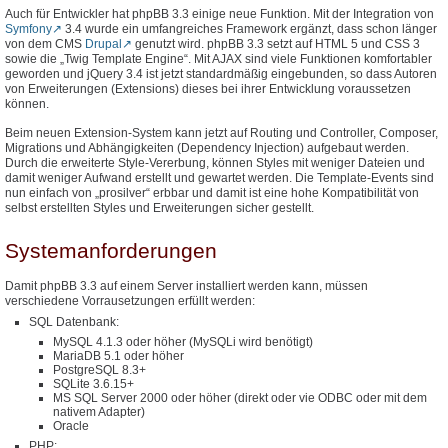
Auch für Entwickler hat phpBB 3.3 einige neue Funktion. Mit der Integration von
Symfony
3.4 wurde ein umfangreiches Framework ergänzt, dass schon länger
von dem CMS
Drupal
genutzt wird. phpBB 3.3 setzt auf HTML 5 und CSS 3
sowie die „Twig Template Engine“. Mit AJAX sind viele Funktionen komfortabler
geworden und jQuery 3.4 ist jetzt standardmäßig eingebunden, so dass Autoren
von Erweiterungen (Extensions) dieses bei ihrer Entwicklung voraussetzen
können.
Beim neuen Extension-System kann jetzt auf Routing und Controller, Composer,
Migrations und Abhängigkeiten (Dependency Injection) aufgebaut werden.
Durch die erweiterte Style-Vererbung, können Styles mit weniger Dateien und
damit weniger Aufwand erstellt und gewartet werden. Die Template-Events sind
nun einfach von „prosilver“ erbbar und damit ist eine hohe Kompatibilität von
selbst erstellten Styles und Erweiterungen sicher gestellt.
Systemanforderungen
Damit phpBB 3.3 auf einem Server installiert werden kann, müssen
verschiedene Vorrausetzungen erfüllt werden:
SQL Datenbank:
MySQL 4.1.3 oder höher (MySQLi wird benötigt)
MariaDB 5.1 oder höher
PostgreSQL 8.3+
SQLite 3.6.15+
MS SQL Server 2000 oder höher (direkt oder vie ODBC oder mit dem
nativem Adapter)
Oracle
PHP: