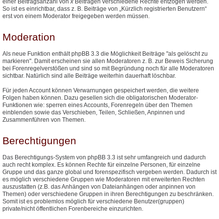
einer Beitragsanzahl von
x
Beiträgen verschiedene Rechte entzogen werden.
So ist es einrichtbar, dass z. B. Beiträge von „Kürzlich registrierten Benutzern“
erst von einem Moderator freigegeben werden müssen.
Moderation
Als neue Funktion enthält phpBB 3.3 die Möglichkeit Beiträge "als gelöscht zu
markieren". Damit erscheinen sie allen Moderatoren z. B. zur Beweis Sicherung
bei Forenregelverstößen und sind so mit Begründung noch für alle Moderatoren
sichtbar. Natürlich sind alle Beiträge weiterhin dauerhaft löschbar.
Für jeden Account können Verwarnungen gespeichert werden, die weitere
Folgen haben können. Dazu gesellen sich die obligatorischen Moderator-
Funktionen wie: sperren eines Accounts, Forenregeln über den Themen
einblenden sowie das Verschieben, Teilen, Schließen, Anpinnen und
Zusammenführen von Themen.
Berechtigungen
Das Berechtigungs-System von phpBB 3.3 ist sehr umfangreich und dadurch
auch recht komplex. Es können Rechte für einzelne Personen, für einzelne
Gruppe und das ganze global und forenspezifisch vergeben werden. Dadurch ist
es möglich verschiedene Gruppen wie Moderatoren mit erweiterten Rechten
auszustatten (z.B. das Anhängen von Dateianhängen oder anpinnen von
Themen) oder verschiedene Gruppen in ihren Berechtigungen zu beschränken.
Somit ist es problemlos möglich für verschiedene Benutzer(gruppen)
private/nicht öffentlichen Forenbereiche einzurichten.