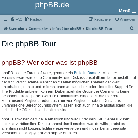
phpBB.de
Menü
FAQ
Pastebin
Registrieren
Anmelden
S
Startseite
Community
Infos über phpBB
Die phpBB-Tour
u
Die phpBB-Tour
c
h
e
phpBB? Wer oder was ist phpBB
phpBB ist eine Forensoftware, genauer ein
Bulletin Board
. Mit einer
Forensoftware wird eine Community- und Diskussionsplattform bereitgestellt, auf
der sich verschiedene Menschen zu allen möglichen Themen der Welt
unterhalten, Inhalte und Informationen austauschen oder Hersteller Support für
ihre Produkte anbieten können. Dabei spielt die Größe der Community keine
besondere Rolle. phpBB wird für Communities eingesetzt, die mehrere
zehntausend Mitglieder oder auch nur vier Mitglieder haben. Durch das
umfangreiche Berechtigungssystem lassen sich auch Inhalte austauschen, die
nicht für die Öffentlichkeit bestimmt sind.
phpBB ist kostenlos für alle erhältlich und wird unter der GNU General Public
License veröffentlich. D.h. du kannst damit machen was du willst, darfst es
allerdings nicht kostenpflichtig weiter vertreiben und musst bei angepasste
Versionen das Copyright von phpBB erhalten.