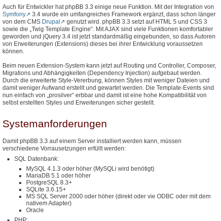
Auch für Entwickler hat phpBB 3.3 einige neue Funktion. Mit der Integration von
Symfony
3.4 wurde ein umfangreiches Framework ergänzt, dass schon länger
von dem CMS
Drupal
genutzt wird. phpBB 3.3 setzt auf HTML 5 und CSS 3
sowie die „Twig Template Engine“. Mit AJAX sind viele Funktionen komfortabler
geworden und jQuery 3.4 ist jetzt standardmäßig eingebunden, so dass Autoren
von Erweiterungen (Extensions) dieses bei ihrer Entwicklung voraussetzen
können.
Beim neuen Extension-System kann jetzt auf Routing und Controller, Composer,
Migrations und Abhängigkeiten (Dependency Injection) aufgebaut werden.
Durch die erweiterte Style-Vererbung, können Styles mit weniger Dateien und
damit weniger Aufwand erstellt und gewartet werden. Die Template-Events sind
nun einfach von „prosilver“ erbbar und damit ist eine hohe Kompatibilität von
selbst erstellten Styles und Erweiterungen sicher gestellt.
Systemanforderungen
Damit phpBB 3.3 auf einem Server installiert werden kann, müssen
verschiedene Vorrausetzungen erfüllt werden:
SQL Datenbank:
MySQL 4.1.3 oder höher (MySQLi wird benötigt)
MariaDB 5.1 oder höher
PostgreSQL 8.3+
SQLite 3.6.15+
MS SQL Server 2000 oder höher (direkt oder vie ODBC oder mit dem
nativem Adapter)
Oracle
PHP: