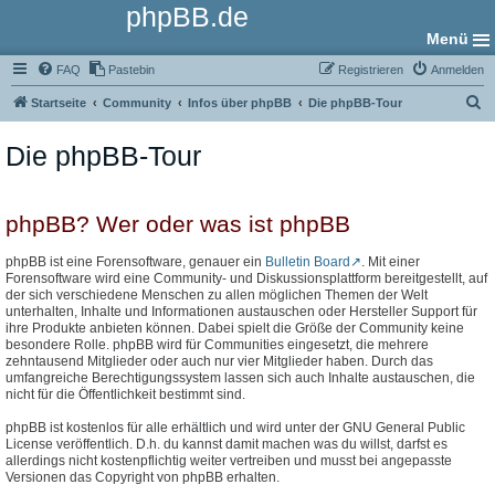
phpBB.de
Menü
FAQ
Pastebin
Registrieren
Anmelden
S
Startseite
Community
Infos über phpBB
Die phpBB-Tour
u
Die phpBB-Tour
c
h
e
phpBB? Wer oder was ist phpBB
phpBB ist eine Forensoftware, genauer ein
Bulletin Board
. Mit einer
Forensoftware wird eine Community- und Diskussionsplattform bereitgestellt, auf
der sich verschiedene Menschen zu allen möglichen Themen der Welt
unterhalten, Inhalte und Informationen austauschen oder Hersteller Support für
ihre Produkte anbieten können. Dabei spielt die Größe der Community keine
besondere Rolle. phpBB wird für Communities eingesetzt, die mehrere
zehntausend Mitglieder oder auch nur vier Mitglieder haben. Durch das
umfangreiche Berechtigungssystem lassen sich auch Inhalte austauschen, die
nicht für die Öffentlichkeit bestimmt sind.
phpBB ist kostenlos für alle erhältlich und wird unter der GNU General Public
License veröffentlich. D.h. du kannst damit machen was du willst, darfst es
allerdings nicht kostenpflichtig weiter vertreiben und musst bei angepasste
Versionen das Copyright von phpBB erhalten.