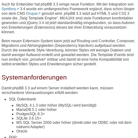
Auch für Entwickler hat phpBB 3.3 einige neue Funktion. Mit der Integration von
Symfony
3.4 wurde ein umfangreiches Framework ergänzt, dass schon länger
von dem CMS
Drupal
genutzt wird. phpBB 3.3 setzt auf HTML 5 und CSS 3
sowie die „Twig Template Engine“. Mit AJAX sind viele Funktionen komfortabler
geworden und jQuery 3.4 ist jetzt standardmäßig eingebunden, so dass Autoren
von Erweiterungen (Extensions) dieses bei ihrer Entwicklung voraussetzen
können.
Beim neuen Extension-System kann jetzt auf Routing und Controller, Composer,
Migrations und Abhängigkeiten (Dependency Injection) aufgebaut werden.
Durch die erweiterte Style-Vererbung, können Styles mit weniger Dateien und
damit weniger Aufwand erstellt und gewartet werden. Die Template-Events sind
nun einfach von „prosilver“ erbbar und damit ist eine hohe Kompatibilität von
selbst erstellten Styles und Erweiterungen sicher gestellt.
Systemanforderungen
Damit phpBB 3.3 auf einem Server installiert werden kann, müssen
verschiedene Vorrausetzungen erfüllt werden:
SQL Datenbank:
MySQL 4.1.3 oder höher (MySQLi wird benötigt)
MariaDB 5.1 oder höher
PostgreSQL 8.3+
SQLite 3.6.15+
MS SQL Server 2000 oder höher (direkt oder vie ODBC oder mit dem
nativem Adapter)
Oracle
PHP: