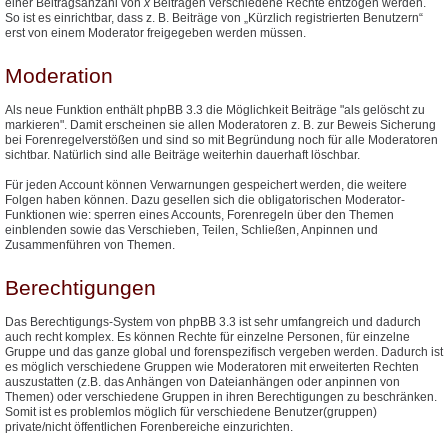
einer Beitragsanzahl von
x
Beiträgen verschiedene Rechte entzogen werden.
So ist es einrichtbar, dass z. B. Beiträge von „Kürzlich registrierten Benutzern“
erst von einem Moderator freigegeben werden müssen.
Moderation
Als neue Funktion enthält phpBB 3.3 die Möglichkeit Beiträge "als gelöscht zu
markieren". Damit erscheinen sie allen Moderatoren z. B. zur Beweis Sicherung
bei Forenregelverstößen und sind so mit Begründung noch für alle Moderatoren
sichtbar. Natürlich sind alle Beiträge weiterhin dauerhaft löschbar.
Für jeden Account können Verwarnungen gespeichert werden, die weitere
Folgen haben können. Dazu gesellen sich die obligatorischen Moderator-
Funktionen wie: sperren eines Accounts, Forenregeln über den Themen
einblenden sowie das Verschieben, Teilen, Schließen, Anpinnen und
Zusammenführen von Themen.
Berechtigungen
Das Berechtigungs-System von phpBB 3.3 ist sehr umfangreich und dadurch
auch recht komplex. Es können Rechte für einzelne Personen, für einzelne
Gruppe und das ganze global und forenspezifisch vergeben werden. Dadurch ist
es möglich verschiedene Gruppen wie Moderatoren mit erweiterten Rechten
auszustatten (z.B. das Anhängen von Dateianhängen oder anpinnen von
Themen) oder verschiedene Gruppen in ihren Berechtigungen zu beschränken.
Somit ist es problemlos möglich für verschiedene Benutzer(gruppen)
private/nicht öffentlichen Forenbereiche einzurichten.