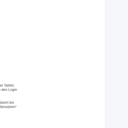
r Tablet,
h den Login
tzern bis
 Benutzern“