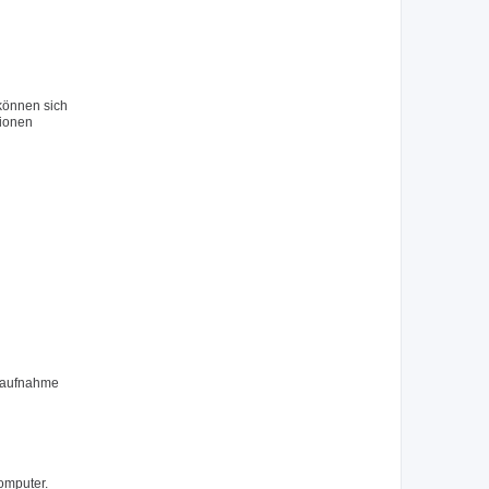
 können sich
tionen
ktaufnahme
omputer.