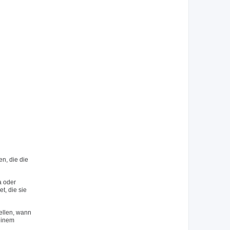
n, die die
a oder
, die sie
ellen, wann
 einem