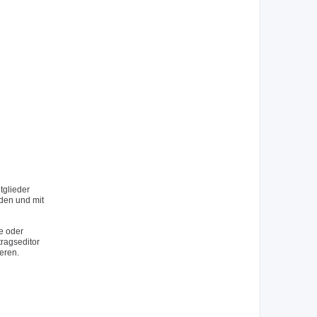
tglieder
rden und mit
e oder
tragseditor
eren.