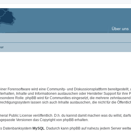
Über uns
ur
 einer Forensoftware wird eine Community- und Diskussionsplattform bereitgestellt, 
halten, Inhalte und Informationen austauschen oder Hersteller Support für ihre 
esondere Rolle. phpBB wird für Communities eingesetzt, die mehrere zehntausend 
chtigungssystem lassen sich auch Inhalte austauschen, die nicht für die Öffentlic
neral Public License veröffentlich. D.h. du kannst damit machen was du willst, darfs
i angepasste Versionen das Copyright von phpBB erhalten.
s Datenbanksystem
MySQL
. Dadurch kann phpBB auf nahezu jedem Server weltw