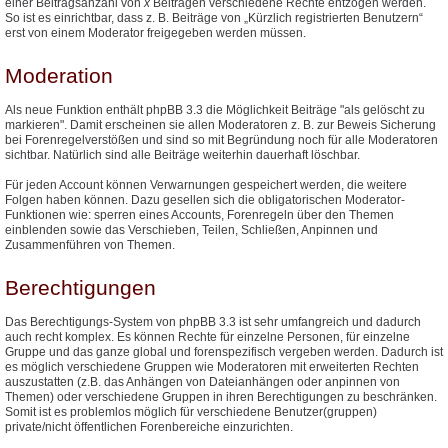
einer Beitragsanzahl von
x
Beiträgen verschiedene Rechte entzogen werden.
So ist es einrichtbar, dass z. B. Beiträge von „Kürzlich registrierten Benutzern“
erst von einem Moderator freigegeben werden müssen.
Moderation
Als neue Funktion enthält phpBB 3.3 die Möglichkeit Beiträge "als gelöscht zu
markieren". Damit erscheinen sie allen Moderatoren z. B. zur Beweis Sicherung
bei Forenregelverstößen und sind so mit Begründung noch für alle Moderatoren
sichtbar. Natürlich sind alle Beiträge weiterhin dauerhaft löschbar.
Für jeden Account können Verwarnungen gespeichert werden, die weitere
Folgen haben können. Dazu gesellen sich die obligatorischen Moderator-
Funktionen wie: sperren eines Accounts, Forenregeln über den Themen
einblenden sowie das Verschieben, Teilen, Schließen, Anpinnen und
Zusammenführen von Themen.
Berechtigungen
Das Berechtigungs-System von phpBB 3.3 ist sehr umfangreich und dadurch
auch recht komplex. Es können Rechte für einzelne Personen, für einzelne
Gruppe und das ganze global und forenspezifisch vergeben werden. Dadurch ist
es möglich verschiedene Gruppen wie Moderatoren mit erweiterten Rechten
auszustatten (z.B. das Anhängen von Dateianhängen oder anpinnen von
Themen) oder verschiedene Gruppen in ihren Berechtigungen zu beschränken.
Somit ist es problemlos möglich für verschiedene Benutzer(gruppen)
private/nicht öffentlichen Forenbereiche einzurichten.