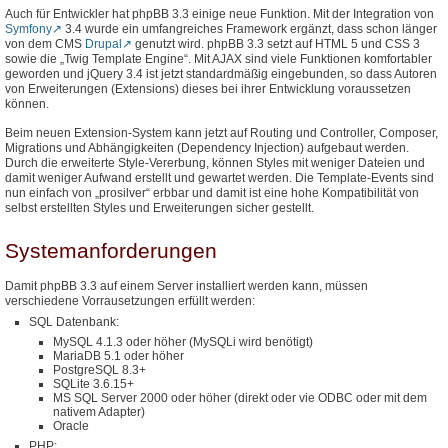
Auch für Entwickler hat phpBB 3.3 einige neue Funktion. Mit der Integration von
Symfony
3.4 wurde ein umfangreiches Framework ergänzt, dass schon länger
von dem CMS
Drupal
genutzt wird. phpBB 3.3 setzt auf HTML 5 und CSS 3
sowie die „Twig Template Engine“. Mit AJAX sind viele Funktionen komfortabler
geworden und jQuery 3.4 ist jetzt standardmäßig eingebunden, so dass Autoren
von Erweiterungen (Extensions) dieses bei ihrer Entwicklung voraussetzen
können.
Beim neuen Extension-System kann jetzt auf Routing und Controller, Composer,
Migrations und Abhängigkeiten (Dependency Injection) aufgebaut werden.
Durch die erweiterte Style-Vererbung, können Styles mit weniger Dateien und
damit weniger Aufwand erstellt und gewartet werden. Die Template-Events sind
nun einfach von „prosilver“ erbbar und damit ist eine hohe Kompatibilität von
selbst erstellten Styles und Erweiterungen sicher gestellt.
Systemanforderungen
Damit phpBB 3.3 auf einem Server installiert werden kann, müssen
verschiedene Vorrausetzungen erfüllt werden:
SQL Datenbank:
MySQL 4.1.3 oder höher (MySQLi wird benötigt)
MariaDB 5.1 oder höher
PostgreSQL 8.3+
SQLite 3.6.15+
MS SQL Server 2000 oder höher (direkt oder vie ODBC oder mit dem
nativem Adapter)
Oracle
PHP: