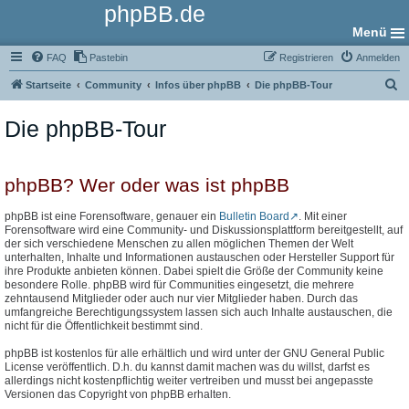
phpBB.de
Menü
FAQ
Pastebin
Registrieren
Anmelden
S
Startseite
Community
Infos über phpBB
Die phpBB-Tour
u
Die phpBB-Tour
c
h
e
phpBB? Wer oder was ist phpBB
phpBB ist eine Forensoftware, genauer ein
Bulletin Board
. Mit einer
Forensoftware wird eine Community- und Diskussionsplattform bereitgestellt, auf
der sich verschiedene Menschen zu allen möglichen Themen der Welt
unterhalten, Inhalte und Informationen austauschen oder Hersteller Support für
ihre Produkte anbieten können. Dabei spielt die Größe der Community keine
besondere Rolle. phpBB wird für Communities eingesetzt, die mehrere
zehntausend Mitglieder oder auch nur vier Mitglieder haben. Durch das
umfangreiche Berechtigungssystem lassen sich auch Inhalte austauschen, die
nicht für die Öffentlichkeit bestimmt sind.
phpBB ist kostenlos für alle erhältlich und wird unter der GNU General Public
License veröffentlich. D.h. du kannst damit machen was du willst, darfst es
allerdings nicht kostenpflichtig weiter vertreiben und musst bei angepasste
Versionen das Copyright von phpBB erhalten.