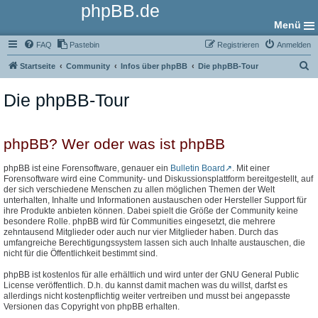
phpBB.de
Menü
FAQ
Pastebin
Registrieren
Anmelden
S
Startseite
Community
Infos über phpBB
Die phpBB-Tour
u
Die phpBB-Tour
c
h
e
phpBB? Wer oder was ist phpBB
phpBB ist eine Forensoftware, genauer ein
Bulletin Board
. Mit einer
Forensoftware wird eine Community- und Diskussionsplattform bereitgestellt, auf
der sich verschiedene Menschen zu allen möglichen Themen der Welt
unterhalten, Inhalte und Informationen austauschen oder Hersteller Support für
ihre Produkte anbieten können. Dabei spielt die Größe der Community keine
besondere Rolle. phpBB wird für Communities eingesetzt, die mehrere
zehntausend Mitglieder oder auch nur vier Mitglieder haben. Durch das
umfangreiche Berechtigungssystem lassen sich auch Inhalte austauschen, die
nicht für die Öffentlichkeit bestimmt sind.
phpBB ist kostenlos für alle erhältlich und wird unter der GNU General Public
License veröffentlich. D.h. du kannst damit machen was du willst, darfst es
allerdings nicht kostenpflichtig weiter vertreiben und musst bei angepasste
Versionen das Copyright von phpBB erhalten.