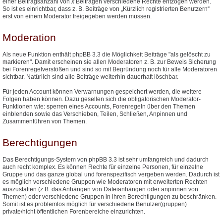
einer Beitragsanzahl von
x
Beiträgen verschiedene Rechte entzogen werden.
So ist es einrichtbar, dass z. B. Beiträge von „Kürzlich registrierten Benutzern“
erst von einem Moderator freigegeben werden müssen.
Moderation
Als neue Funktion enthält phpBB 3.3 die Möglichkeit Beiträge "als gelöscht zu
markieren". Damit erscheinen sie allen Moderatoren z. B. zur Beweis Sicherung
bei Forenregelverstößen und sind so mit Begründung noch für alle Moderatoren
sichtbar. Natürlich sind alle Beiträge weiterhin dauerhaft löschbar.
Für jeden Account können Verwarnungen gespeichert werden, die weitere
Folgen haben können. Dazu gesellen sich die obligatorischen Moderator-
Funktionen wie: sperren eines Accounts, Forenregeln über den Themen
einblenden sowie das Verschieben, Teilen, Schließen, Anpinnen und
Zusammenführen von Themen.
Berechtigungen
Das Berechtigungs-System von phpBB 3.3 ist sehr umfangreich und dadurch
auch recht komplex. Es können Rechte für einzelne Personen, für einzelne
Gruppe und das ganze global und forenspezifisch vergeben werden. Dadurch ist
es möglich verschiedene Gruppen wie Moderatoren mit erweiterten Rechten
auszustatten (z.B. das Anhängen von Dateianhängen oder anpinnen von
Themen) oder verschiedene Gruppen in ihren Berechtigungen zu beschränken.
Somit ist es problemlos möglich für verschiedene Benutzer(gruppen)
private/nicht öffentlichen Forenbereiche einzurichten.