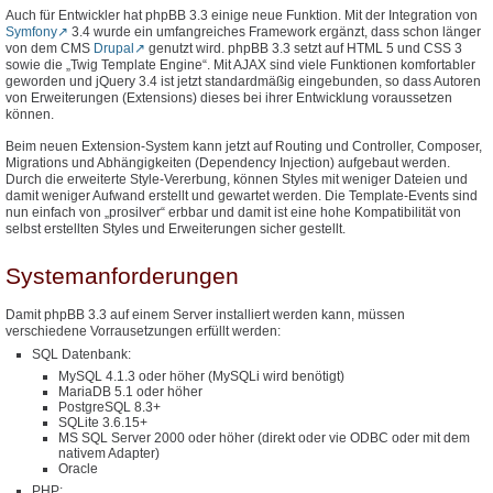
Auch für Entwickler hat phpBB 3.3 einige neue Funktion. Mit der Integration von
Symfony
3.4 wurde ein umfangreiches Framework ergänzt, dass schon länger
von dem CMS
Drupal
genutzt wird. phpBB 3.3 setzt auf HTML 5 und CSS 3
sowie die „Twig Template Engine“. Mit AJAX sind viele Funktionen komfortabler
geworden und jQuery 3.4 ist jetzt standardmäßig eingebunden, so dass Autoren
von Erweiterungen (Extensions) dieses bei ihrer Entwicklung voraussetzen
können.
Beim neuen Extension-System kann jetzt auf Routing und Controller, Composer,
Migrations und Abhängigkeiten (Dependency Injection) aufgebaut werden.
Durch die erweiterte Style-Vererbung, können Styles mit weniger Dateien und
damit weniger Aufwand erstellt und gewartet werden. Die Template-Events sind
nun einfach von „prosilver“ erbbar und damit ist eine hohe Kompatibilität von
selbst erstellten Styles und Erweiterungen sicher gestellt.
Systemanforderungen
Damit phpBB 3.3 auf einem Server installiert werden kann, müssen
verschiedene Vorrausetzungen erfüllt werden:
SQL Datenbank:
MySQL 4.1.3 oder höher (MySQLi wird benötigt)
MariaDB 5.1 oder höher
PostgreSQL 8.3+
SQLite 3.6.15+
MS SQL Server 2000 oder höher (direkt oder vie ODBC oder mit dem
nativem Adapter)
Oracle
PHP: