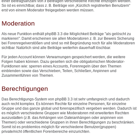
einer Beitragsanzahl von
x
Beiträgen verschiedene Rechte entzogen werden.
So ist es einrichtbar, dass z. B. Beiträge von „Kürzlich registrierten Benutzern“
erst von einem Moderator freigegeben werden müssen.
Moderation
Als neue Funktion enthält phpBB 3.3 die Möglichkeit Beiträge "als gelöscht zu
markieren". Damit erscheinen sie allen Moderatoren z. B. zur Beweis Sicherung
bei Forenregelverstößen und sind so mit Begründung noch für alle Moderatoren
sichtbar. Natürlich sind alle Beiträge weiterhin dauerhaft löschbar.
Für jeden Account können Verwarnungen gespeichert werden, die weitere
Folgen haben können. Dazu gesellen sich die obligatorischen Moderator-
Funktionen wie: sperren eines Accounts, Forenregeln über den Themen
einblenden sowie das Verschieben, Teilen, Schließen, Anpinnen und
Zusammenführen von Themen.
Berechtigungen
Das Berechtigungs-System von phpBB 3.3 ist sehr umfangreich und dadurch
auch recht komplex. Es können Rechte für einzelne Personen, für einzelne
Gruppe und das ganze global und forenspezifisch vergeben werden. Dadurch ist
es möglich verschiedene Gruppen wie Moderatoren mit erweiterten Rechten
auszustatten (z.B. das Anhängen von Dateianhängen oder anpinnen von
Themen) oder verschiedene Gruppen in ihren Berechtigungen zu beschränken.
Somit ist es problemlos möglich für verschiedene Benutzer(gruppen)
private/nicht öffentlichen Forenbereiche einzurichten.