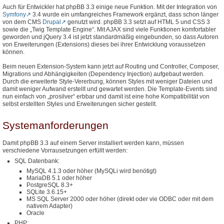
Auch für Entwickler hat phpBB 3.3 einige neue Funktion. Mit der Integration von
Symfony
3.4 wurde ein umfangreiches Framework ergänzt, dass schon länger
von dem CMS
Drupal
genutzt wird. phpBB 3.3 setzt auf HTML 5 und CSS 3
sowie die „Twig Template Engine“. Mit AJAX sind viele Funktionen komfortabler
geworden und jQuery 3.4 ist jetzt standardmäßig eingebunden, so dass Autoren
von Erweiterungen (Extensions) dieses bei ihrer Entwicklung voraussetzen
können.
Beim neuen Extension-System kann jetzt auf Routing und Controller, Composer,
Migrations und Abhängigkeiten (Dependency Injection) aufgebaut werden.
Durch die erweiterte Style-Vererbung, können Styles mit weniger Dateien und
damit weniger Aufwand erstellt und gewartet werden. Die Template-Events sind
nun einfach von „prosilver“ erbbar und damit ist eine hohe Kompatibilität von
selbst erstellten Styles und Erweiterungen sicher gestellt.
Systemanforderungen
Damit phpBB 3.3 auf einem Server installiert werden kann, müssen
verschiedene Vorrausetzungen erfüllt werden:
SQL Datenbank:
MySQL 4.1.3 oder höher (MySQLi wird benötigt)
MariaDB 5.1 oder höher
PostgreSQL 8.3+
SQLite 3.6.15+
MS SQL Server 2000 oder höher (direkt oder vie ODBC oder mit dem
nativem Adapter)
Oracle
PHP: