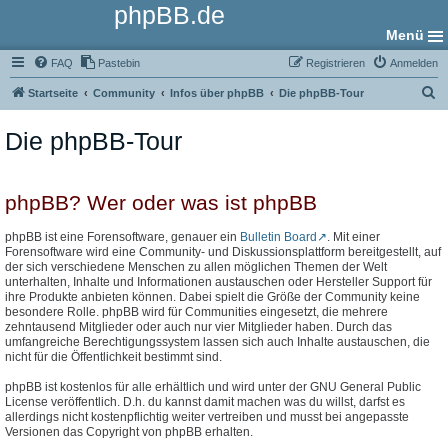
phpBB.de
Menü
FAQ
Pastebin
Registrieren
Anmelden
S
Startseite
Community
Infos über phpBB
Die phpBB-Tour
u
Die phpBB-Tour
c
h
e
phpBB? Wer oder was ist phpBB
phpBB ist eine Forensoftware, genauer ein
Bulletin Board
. Mit einer
Forensoftware wird eine Community- und Diskussionsplattform bereitgestellt, auf
der sich verschiedene Menschen zu allen möglichen Themen der Welt
unterhalten, Inhalte und Informationen austauschen oder Hersteller Support für
ihre Produkte anbieten können. Dabei spielt die Größe der Community keine
besondere Rolle. phpBB wird für Communities eingesetzt, die mehrere
zehntausend Mitglieder oder auch nur vier Mitglieder haben. Durch das
umfangreiche Berechtigungssystem lassen sich auch Inhalte austauschen, die
nicht für die Öffentlichkeit bestimmt sind.
phpBB ist kostenlos für alle erhältlich und wird unter der GNU General Public
License veröffentlich. D.h. du kannst damit machen was du willst, darfst es
allerdings nicht kostenpflichtig weiter vertreiben und musst bei angepasste
Versionen das Copyright von phpBB erhalten.