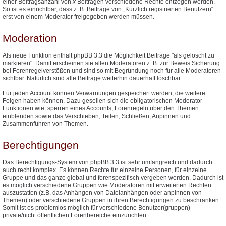
einer Beitragsanzahl von
x
Beiträgen verschiedene Rechte entzogen werden.
So ist es einrichtbar, dass z. B. Beiträge von „Kürzlich registrierten Benutzern“
erst von einem Moderator freigegeben werden müssen.
Moderation
Als neue Funktion enthält phpBB 3.3 die Möglichkeit Beiträge "als gelöscht zu
markieren". Damit erscheinen sie allen Moderatoren z. B. zur Beweis Sicherung
bei Forenregelverstößen und sind so mit Begründung noch für alle Moderatoren
sichtbar. Natürlich sind alle Beiträge weiterhin dauerhaft löschbar.
Für jeden Account können Verwarnungen gespeichert werden, die weitere
Folgen haben können. Dazu gesellen sich die obligatorischen Moderator-
Funktionen wie: sperren eines Accounts, Forenregeln über den Themen
einblenden sowie das Verschieben, Teilen, Schließen, Anpinnen und
Zusammenführen von Themen.
Berechtigungen
Das Berechtigungs-System von phpBB 3.3 ist sehr umfangreich und dadurch
auch recht komplex. Es können Rechte für einzelne Personen, für einzelne
Gruppe und das ganze global und forenspezifisch vergeben werden. Dadurch ist
es möglich verschiedene Gruppen wie Moderatoren mit erweiterten Rechten
auszustatten (z.B. das Anhängen von Dateianhängen oder anpinnen von
Themen) oder verschiedene Gruppen in ihren Berechtigungen zu beschränken.
Somit ist es problemlos möglich für verschiedene Benutzer(gruppen)
private/nicht öffentlichen Forenbereiche einzurichten.