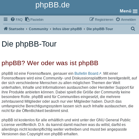
phpBB.de
Menü
FAQ
Pastebin
Registrieren
Anmelden
S
Startseite
Community
Infos über phpBB
Die phpBB-Tour
u
Die phpBB-Tour
c
h
e
phpBB? Wer oder was ist phpBB
phpBB ist eine Forensoftware, genauer ein
Bulletin Board
. Mit einer
Forensoftware wird eine Community- und Diskussionsplattform bereitgestellt, auf
der sich verschiedene Menschen zu allen möglichen Themen der Welt
unterhalten, Inhalte und Informationen austauschen oder Hersteller Support für
ihre Produkte anbieten können. Dabei spielt die Größe der Community keine
besondere Rolle. phpBB wird für Communities eingesetzt, die mehrere
zehntausend Mitglieder oder auch nur vier Mitglieder haben. Durch das
umfangreiche Berechtigungssystem lassen sich auch Inhalte austauschen, die
nicht für die Öffentlichkeit bestimmt sind.
phpBB ist kostenlos für alle erhältlich und wird unter der GNU General Public
License veröffentlich. D.h. du kannst damit machen was du willst, darfst es
allerdings nicht kostenpflichtig weiter vertreiben und musst bei angepasste
Versionen das Copyright von phpBB erhalten.