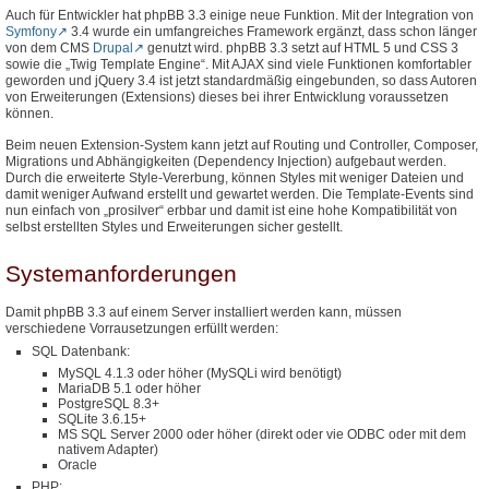
Auch für Entwickler hat phpBB 3.3 einige neue Funktion. Mit der Integration von
Symfony
3.4 wurde ein umfangreiches Framework ergänzt, dass schon länger
von dem CMS
Drupal
genutzt wird. phpBB 3.3 setzt auf HTML 5 und CSS 3
sowie die „Twig Template Engine“. Mit AJAX sind viele Funktionen komfortabler
geworden und jQuery 3.4 ist jetzt standardmäßig eingebunden, so dass Autoren
von Erweiterungen (Extensions) dieses bei ihrer Entwicklung voraussetzen
können.
Beim neuen Extension-System kann jetzt auf Routing und Controller, Composer,
Migrations und Abhängigkeiten (Dependency Injection) aufgebaut werden.
Durch die erweiterte Style-Vererbung, können Styles mit weniger Dateien und
damit weniger Aufwand erstellt und gewartet werden. Die Template-Events sind
nun einfach von „prosilver“ erbbar und damit ist eine hohe Kompatibilität von
selbst erstellten Styles und Erweiterungen sicher gestellt.
Systemanforderungen
Damit phpBB 3.3 auf einem Server installiert werden kann, müssen
verschiedene Vorrausetzungen erfüllt werden:
SQL Datenbank:
MySQL 4.1.3 oder höher (MySQLi wird benötigt)
MariaDB 5.1 oder höher
PostgreSQL 8.3+
SQLite 3.6.15+
MS SQL Server 2000 oder höher (direkt oder vie ODBC oder mit dem
nativem Adapter)
Oracle
PHP: