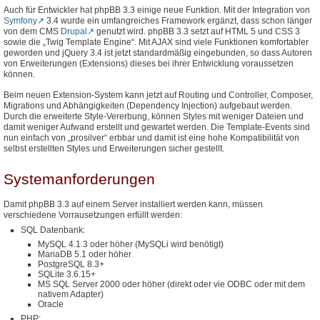
Auch für Entwickler hat phpBB 3.3 einige neue Funktion. Mit der Integration von
Symfony
3.4 wurde ein umfangreiches Framework ergänzt, dass schon länger
von dem CMS
Drupal
genutzt wird. phpBB 3.3 setzt auf HTML 5 und CSS 3
sowie die „Twig Template Engine“. Mit AJAX sind viele Funktionen komfortabler
geworden und jQuery 3.4 ist jetzt standardmäßig eingebunden, so dass Autoren
von Erweiterungen (Extensions) dieses bei ihrer Entwicklung voraussetzen
können.
Beim neuen Extension-System kann jetzt auf Routing und Controller, Composer,
Migrations und Abhängigkeiten (Dependency Injection) aufgebaut werden.
Durch die erweiterte Style-Vererbung, können Styles mit weniger Dateien und
damit weniger Aufwand erstellt und gewartet werden. Die Template-Events sind
nun einfach von „prosilver“ erbbar und damit ist eine hohe Kompatibilität von
selbst erstellten Styles und Erweiterungen sicher gestellt.
Systemanforderungen
Damit phpBB 3.3 auf einem Server installiert werden kann, müssen
verschiedene Vorrausetzungen erfüllt werden:
SQL Datenbank:
MySQL 4.1.3 oder höher (MySQLi wird benötigt)
MariaDB 5.1 oder höher
PostgreSQL 8.3+
SQLite 3.6.15+
MS SQL Server 2000 oder höher (direkt oder vie ODBC oder mit dem
nativem Adapter)
Oracle
PHP: