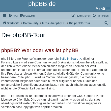
phpBB.de
Menü
FAQ
Pastebin
Registrieren
Anmelden
S
Startseite
Community
Infos über phpBB
Die phpBB-Tour
u
Die phpBB-Tour
c
h
e
phpBB? Wer oder was ist phpBB
phpBB ist eine Forensoftware, genauer ein
Bulletin Board
. Mit einer
Forensoftware wird eine Community- und Diskussionsplattform bereitgestellt, auf
der sich verschiedene Menschen zu allen möglichen Themen der Welt
unterhalten, Inhalte und Informationen austauschen oder Hersteller Support für
ihre Produkte anbieten können. Dabei spielt die Größe der Community keine
besondere Rolle. phpBB wird für Communities eingesetzt, die mehrere
zehntausend Mitglieder oder auch nur vier Mitglieder haben. Durch das
umfangreiche Berechtigungssystem lassen sich auch Inhalte austauschen, die
nicht für die Öffentlichkeit bestimmt sind.
phpBB ist kostenlos für alle erhältlich und wird unter der GNU General Public
License veröffentlich. D.h. du kannst damit machen was du willst, darfst es
allerdings nicht kostenpflichtig weiter vertreiben und musst bei angepasste
Versionen das Copyright von phpBB erhalten.