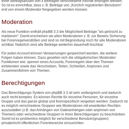
einer Beitragsanzahl von
x
Beiträgen verschiedene Rechte entzogen werden.
So ist es einrichtbar, dass z. B. Beiträge von „Kürzlich registrierten Benutzern“
erst von einem Moderator freigegeben werden müssen.
Moderation
Als neue Funktion enthält phpBB 3.3 die Möglichkeit Beiträge "als gelöscht zu
markieren". Damit erscheinen sie allen Moderatoren z. B. zur Beweis Sicherung
bei Forenregelverstößen und sind so mit Begründung noch für alle Moderatoren
sichtbar. Natürlich sind alle Beiträge weiterhin dauerhaft löschbar.
Für jeden Account können Verwarnungen gespeichert werden, die weitere
Folgen haben können. Dazu gesellen sich die obligatorischen Moderator-
Funktionen wie: sperren eines Accounts, Forenregeln über den Themen
einblenden sowie das Verschieben, Teilen, Schließen, Anpinnen und
Zusammenführen von Themen.
Berechtigungen
Das Berechtigungs-System von phpBB 3.3 ist sehr umfangreich und dadurch
auch recht komplex. Es können Rechte für einzelne Personen, für einzelne
Gruppe und das ganze global und forenspezifisch vergeben werden. Dadurch ist
es möglich verschiedene Gruppen wie Moderatoren mit erweiterten Rechten
auszustatten (z.B. das Anhängen von Dateianhängen oder anpinnen von
Themen) oder verschiedene Gruppen in ihren Berechtigungen zu beschränken.
Somit ist es problemlos möglich für verschiedene Benutzer(gruppen)
private/nicht öffentlichen Forenbereiche einzurichten.