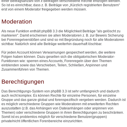
einer Beitragsanzahl von
x
Beiträgen verschiedene Rechte entzogen werden.
So ist es einrichtbar, dass z. B. Beiträge von „Kürzlich registrierten Benutzern“
erst von einem Moderator freigegeben werden müssen.
Moderation
Als neue Funktion enthält phpBB 3.3 die Möglichkeit Beiträge "als gelöscht zu
markieren". Damit erscheinen sie allen Moderatoren z. B. zur Beweis Sicherung
bei Forenregelverstößen und sind so mit Begründung noch für alle Moderatoren
sichtbar. Natürlich sind alle Beiträge weiterhin dauerhaft löschbar.
Für jeden Account können Verwarnungen gespeichert werden, die weitere
Folgen haben können. Dazu gesellen sich die obligatorischen Moderator-
Funktionen wie: sperren eines Accounts, Forenregeln über den Themen
einblenden sowie das Verschieben, Teilen, Schließen, Anpinnen und
Zusammenführen von Themen.
Berechtigungen
Das Berechtigungs-System von phpBB 3.3 ist sehr umfangreich und dadurch
auch recht komplex. Es können Rechte für einzelne Personen, für einzelne
Gruppe und das ganze global und forenspezifisch vergeben werden. Dadurch ist
es möglich verschiedene Gruppen wie Moderatoren mit erweiterten Rechten
auszustatten (z.B. das Anhängen von Dateianhängen oder anpinnen von
Themen) oder verschiedene Gruppen in ihren Berechtigungen zu beschränken.
Somit ist es problemlos möglich für verschiedene Benutzer(gruppen)
private/nicht öffentlichen Forenbereiche einzurichten.