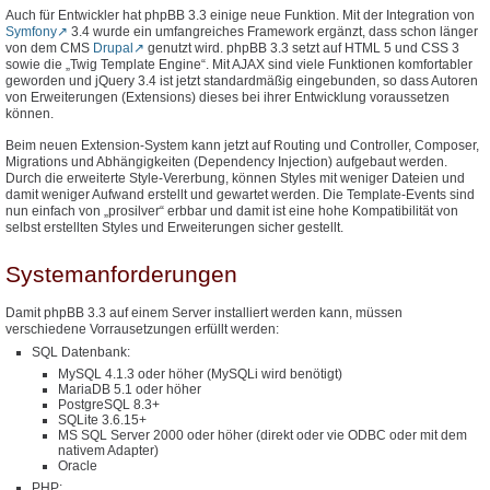
Auch für Entwickler hat phpBB 3.3 einige neue Funktion. Mit der Integration von
Symfony
3.4 wurde ein umfangreiches Framework ergänzt, dass schon länger
von dem CMS
Drupal
genutzt wird. phpBB 3.3 setzt auf HTML 5 und CSS 3
sowie die „Twig Template Engine“. Mit AJAX sind viele Funktionen komfortabler
geworden und jQuery 3.4 ist jetzt standardmäßig eingebunden, so dass Autoren
von Erweiterungen (Extensions) dieses bei ihrer Entwicklung voraussetzen
können.
Beim neuen Extension-System kann jetzt auf Routing und Controller, Composer,
Migrations und Abhängigkeiten (Dependency Injection) aufgebaut werden.
Durch die erweiterte Style-Vererbung, können Styles mit weniger Dateien und
damit weniger Aufwand erstellt und gewartet werden. Die Template-Events sind
nun einfach von „prosilver“ erbbar und damit ist eine hohe Kompatibilität von
selbst erstellten Styles und Erweiterungen sicher gestellt.
Systemanforderungen
Damit phpBB 3.3 auf einem Server installiert werden kann, müssen
verschiedene Vorrausetzungen erfüllt werden:
SQL Datenbank:
MySQL 4.1.3 oder höher (MySQLi wird benötigt)
MariaDB 5.1 oder höher
PostgreSQL 8.3+
SQLite 3.6.15+
MS SQL Server 2000 oder höher (direkt oder vie ODBC oder mit dem
nativem Adapter)
Oracle
PHP: