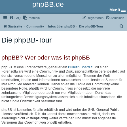
phpBB.de
Menü
FAQ
Pastebin
Registrieren
Anmelden
S
Startseite
Community
Infos über phpBB
Die phpBB-Tour
u
Die phpBB-Tour
c
h
e
phpBB? Wer oder was ist phpBB
phpBB ist eine Forensoftware, genauer ein
Bulletin Board
. Mit einer
Forensoftware wird eine Community- und Diskussionsplattform bereitgestellt, auf
der sich verschiedene Menschen zu allen möglichen Themen der Welt
unterhalten, Inhalte und Informationen austauschen oder Hersteller Support für
ihre Produkte anbieten können. Dabei spielt die Größe der Community keine
besondere Rolle. phpBB wird für Communities eingesetzt, die mehrere
zehntausend Mitglieder oder auch nur vier Mitglieder haben. Durch das
umfangreiche Berechtigungssystem lassen sich auch Inhalte austauschen, die
nicht für die Öffentlichkeit bestimmt sind.
phpBB ist kostenlos für alle erhältlich und wird unter der GNU General Public
License veröffentlich. D.h. du kannst damit machen was du willst, darfst es
allerdings nicht kostenpflichtig weiter vertreiben und musst bei angepasste
Versionen das Copyright von phpBB erhalten.