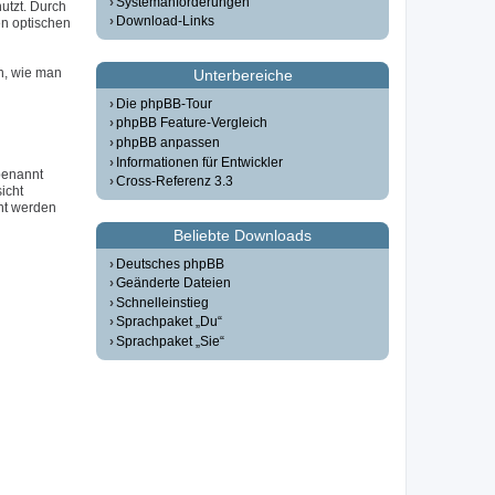
Systemanforderungen
utzt. Durch
Download-Links
n optischen
n, wie man
Unterbereiche
Die phpBB-Tour
phpBB Feature-Vergleich
phpBB anpassen
Informationen für Entwickler
 benannt
Cross-Referenz 3.3
icht
ht werden
Beliebte Downloads
Deutsches phpBB
Geänderte Dateien
Schnelleinstieg
Sprachpaket „Du“
Sprachpaket „Sie“