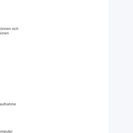
 können sich
tionen
ktaufnahme
omputer.