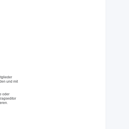
tglieder
rden und mit
e oder
tragseditor
eren.