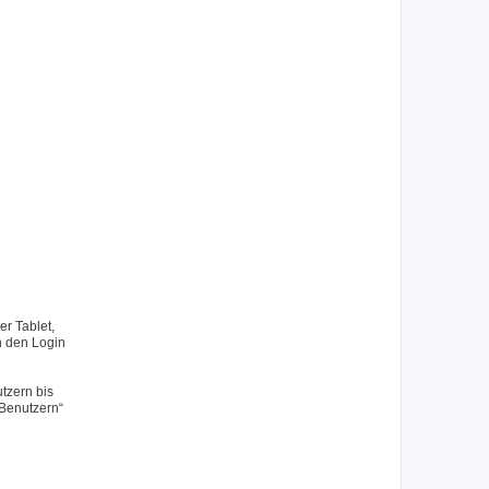
r Tablet,
h den Login
tzern bis
 Benutzern“