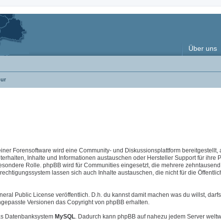
Über uns
ur
 einer Forensoftware wird eine Community- und Diskussionsplattform bereitgestellt, 
halten, Inhalte und Informationen austauschen oder Hersteller Support für ihre 
esondere Rolle. phpBB wird für Communities eingesetzt, die mehrere zehntausend 
chtigungssystem lassen sich auch Inhalte austauschen, die nicht für die Öffentlic
neral Public License veröffentlich. D.h. du kannst damit machen was du willst, darfs
i angepasste Versionen das Copyright von phpBB erhalten.
s Datenbanksystem
MySQL
. Dadurch kann phpBB auf nahezu jedem Server weltw