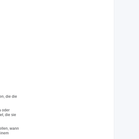
n, die die
a oder
, die sie
ellen, wann
 einem