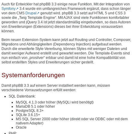
Auch für Entwickler hat phpBB 3.3 einige neue Funktion. Mit der Integration von
Symfony
3.4 wurde ein umfangreiches Framework ergänzt, dass schon länger
von dem CMS
Drupal
genutzt wird. phpBB 3.3 setzt auf HTML 5 und CSS 3
sowie die „Twig Template Engine“. Mit AJAX sind viele Funktionen komfortabler
geworden und jQuery 3.4 ist jetzt standardmäßig eingebunden, so dass Autoren
von Erweiterungen (Extensions) dieses bei ihrer Entwicklung voraussetzen
können.
Beim neuen Extension-System kann jetzt auf Routing und Controller, Composer,
Migrations und Abhängigkeiten (Dependency Injection) aufgebaut werden.
Durch die erweiterte Style-Vererbung, können Styles mit weniger Dateien und
damit weniger Aufwand erstellt und gewartet werden. Die Template-Events sind
nun einfach von „prosilver“ erbbar und damit ist eine hohe Kompatibilität von
selbst erstellten Styles und Erweiterungen sicher gestellt.
Systemanforderungen
Damit phpBB 3.3 auf einem Server installiert werden kann, müssen
verschiedene Vorrausetzungen erfüllt werden:
SQL Datenbank:
MySQL 4.1.3 oder höher (MySQLi wird benötigt)
MariaDB 5.1 oder höher
PostgreSQL 8.3+
SQLite 3.6.15+
MS SQL Server 2000 oder höher (direkt oder vie ODBC oder mit dem
nativem Adapter)
Oracle
PHP: