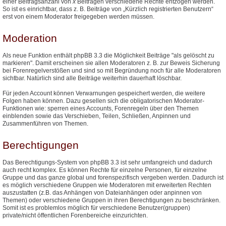
einer Beitragsanzahl von
x
Beiträgen verschiedene Rechte entzogen werden.
So ist es einrichtbar, dass z. B. Beiträge von „Kürzlich registrierten Benutzern“
erst von einem Moderator freigegeben werden müssen.
Moderation
Als neue Funktion enthält phpBB 3.3 die Möglichkeit Beiträge "als gelöscht zu
markieren". Damit erscheinen sie allen Moderatoren z. B. zur Beweis Sicherung
bei Forenregelverstößen und sind so mit Begründung noch für alle Moderatoren
sichtbar. Natürlich sind alle Beiträge weiterhin dauerhaft löschbar.
Für jeden Account können Verwarnungen gespeichert werden, die weitere
Folgen haben können. Dazu gesellen sich die obligatorischen Moderator-
Funktionen wie: sperren eines Accounts, Forenregeln über den Themen
einblenden sowie das Verschieben, Teilen, Schließen, Anpinnen und
Zusammenführen von Themen.
Berechtigungen
Das Berechtigungs-System von phpBB 3.3 ist sehr umfangreich und dadurch
auch recht komplex. Es können Rechte für einzelne Personen, für einzelne
Gruppe und das ganze global und forenspezifisch vergeben werden. Dadurch ist
es möglich verschiedene Gruppen wie Moderatoren mit erweiterten Rechten
auszustatten (z.B. das Anhängen von Dateianhängen oder anpinnen von
Themen) oder verschiedene Gruppen in ihren Berechtigungen zu beschränken.
Somit ist es problemlos möglich für verschiedene Benutzer(gruppen)
private/nicht öffentlichen Forenbereiche einzurichten.