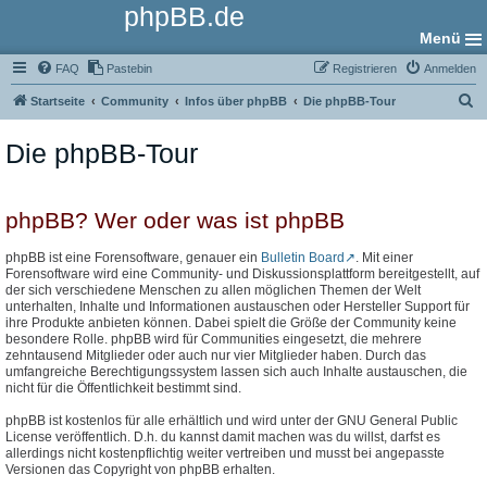
phpBB.de
Menü
FAQ
Pastebin
Registrieren
Anmelden
S
Startseite
Community
Infos über phpBB
Die phpBB-Tour
u
Die phpBB-Tour
c
h
e
phpBB? Wer oder was ist phpBB
phpBB ist eine Forensoftware, genauer ein
Bulletin Board
. Mit einer
Forensoftware wird eine Community- und Diskussionsplattform bereitgestellt, auf
der sich verschiedene Menschen zu allen möglichen Themen der Welt
unterhalten, Inhalte und Informationen austauschen oder Hersteller Support für
ihre Produkte anbieten können. Dabei spielt die Größe der Community keine
besondere Rolle. phpBB wird für Communities eingesetzt, die mehrere
zehntausend Mitglieder oder auch nur vier Mitglieder haben. Durch das
umfangreiche Berechtigungssystem lassen sich auch Inhalte austauschen, die
nicht für die Öffentlichkeit bestimmt sind.
phpBB ist kostenlos für alle erhältlich und wird unter der GNU General Public
License veröffentlich. D.h. du kannst damit machen was du willst, darfst es
allerdings nicht kostenpflichtig weiter vertreiben und musst bei angepasste
Versionen das Copyright von phpBB erhalten.