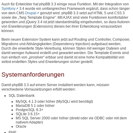
Auch für Entwickler hat phpBB 3.3 einige neue Funktion. Mit der Integration von
Symfony
3.4 wurde ein umfangreiches Framework ergänzt, dass schon länger
von dem CMS
Drupal
genutzt wird. phpBB 3.3 setzt auf HTML 5 und CSS 3
sowie die „Twig Template Engine“. Mit AJAX sind viele Funktionen komfortabler
geworden und jQuery 3.4 ist jetzt standardmäßig eingebunden, so dass Autoren
von Erweiterungen (Extensions) dieses bei ihrer Entwicklung voraussetzen
können.
Beim neuen Extension-System kann jetzt auf Routing und Controller, Composer,
Migrations und Abhängigkeiten (Dependency Injection) aufgebaut werden.
Durch die erweiterte Style-Vererbung, können Styles mit weniger Dateien und
damit weniger Aufwand erstellt und gewartet werden. Die Template-Events sind
nun einfach von „prosilver“ erbbar und damit ist eine hohe Kompatibilität von
selbst erstellten Styles und Erweiterungen sicher gestellt.
Systemanforderungen
Damit phpBB 3.3 auf einem Server installiert werden kann, müssen
verschiedene Vorrausetzungen erfüllt werden:
SQL Datenbank:
MySQL 4.1.3 oder höher (MySQLi wird benötigt)
MariaDB 5.1 oder höher
PostgreSQL 8.3+
SQLite 3.6.15+
MS SQL Server 2000 oder höher (direkt oder vie ODBC oder mit dem
nativem Adapter)
Oracle
PHP: