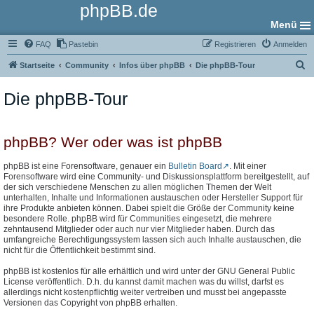
phpBB.de
Menü
FAQ
Pastebin
Registrieren
Anmelden
S
Startseite
Community
Infos über phpBB
Die phpBB-Tour
u
Die phpBB-Tour
c
h
e
phpBB? Wer oder was ist phpBB
phpBB ist eine Forensoftware, genauer ein
Bulletin Board
. Mit einer
Forensoftware wird eine Community- und Diskussionsplattform bereitgestellt, auf
der sich verschiedene Menschen zu allen möglichen Themen der Welt
unterhalten, Inhalte und Informationen austauschen oder Hersteller Support für
ihre Produkte anbieten können. Dabei spielt die Größe der Community keine
besondere Rolle. phpBB wird für Communities eingesetzt, die mehrere
zehntausend Mitglieder oder auch nur vier Mitglieder haben. Durch das
umfangreiche Berechtigungssystem lassen sich auch Inhalte austauschen, die
nicht für die Öffentlichkeit bestimmt sind.
phpBB ist kostenlos für alle erhältlich und wird unter der GNU General Public
License veröffentlich. D.h. du kannst damit machen was du willst, darfst es
allerdings nicht kostenpflichtig weiter vertreiben und musst bei angepasste
Versionen das Copyright von phpBB erhalten.