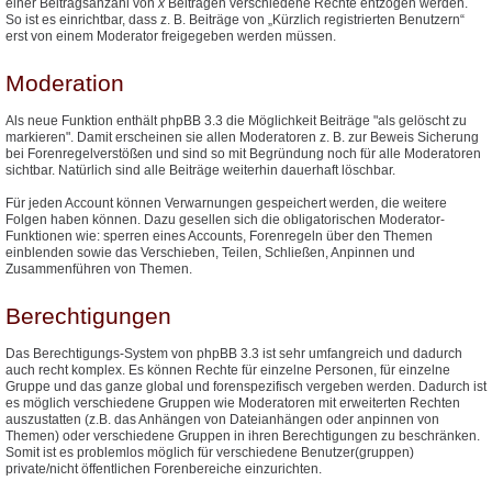
einer Beitragsanzahl von
x
Beiträgen verschiedene Rechte entzogen werden.
So ist es einrichtbar, dass z. B. Beiträge von „Kürzlich registrierten Benutzern“
erst von einem Moderator freigegeben werden müssen.
Moderation
Als neue Funktion enthält phpBB 3.3 die Möglichkeit Beiträge "als gelöscht zu
markieren". Damit erscheinen sie allen Moderatoren z. B. zur Beweis Sicherung
bei Forenregelverstößen und sind so mit Begründung noch für alle Moderatoren
sichtbar. Natürlich sind alle Beiträge weiterhin dauerhaft löschbar.
Für jeden Account können Verwarnungen gespeichert werden, die weitere
Folgen haben können. Dazu gesellen sich die obligatorischen Moderator-
Funktionen wie: sperren eines Accounts, Forenregeln über den Themen
einblenden sowie das Verschieben, Teilen, Schließen, Anpinnen und
Zusammenführen von Themen.
Berechtigungen
Das Berechtigungs-System von phpBB 3.3 ist sehr umfangreich und dadurch
auch recht komplex. Es können Rechte für einzelne Personen, für einzelne
Gruppe und das ganze global und forenspezifisch vergeben werden. Dadurch ist
es möglich verschiedene Gruppen wie Moderatoren mit erweiterten Rechten
auszustatten (z.B. das Anhängen von Dateianhängen oder anpinnen von
Themen) oder verschiedene Gruppen in ihren Berechtigungen zu beschränken.
Somit ist es problemlos möglich für verschiedene Benutzer(gruppen)
private/nicht öffentlichen Forenbereiche einzurichten.