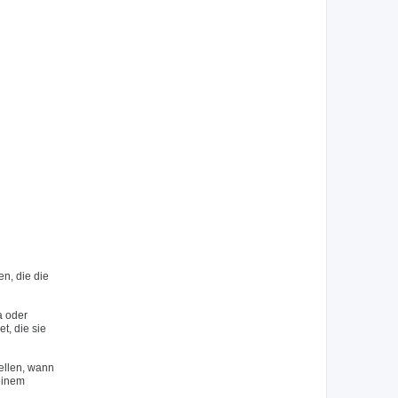
n, die die
a oder
, die sie
ellen, wann
 einem