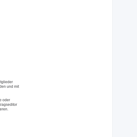
tglieder
rden und mit
e oder
tragseditor
eren.