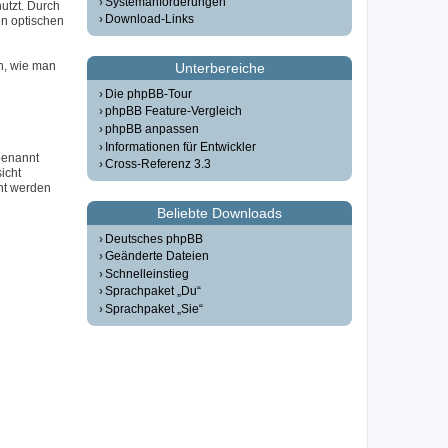
Systemanforderungen
utzt. Durch
Download-Links
n optischen
n, wie man
Unterbereiche
Die phpBB-Tour
phpBB Feature-Vergleich
phpBB anpassen
Informationen für Entwickler
 benannt
Cross-Referenz 3.3
icht
ht werden
Beliebte Downloads
Deutsches phpBB
Geänderte Dateien
Schnelleinstieg
Sprachpaket „Du“
Sprachpaket „Sie“