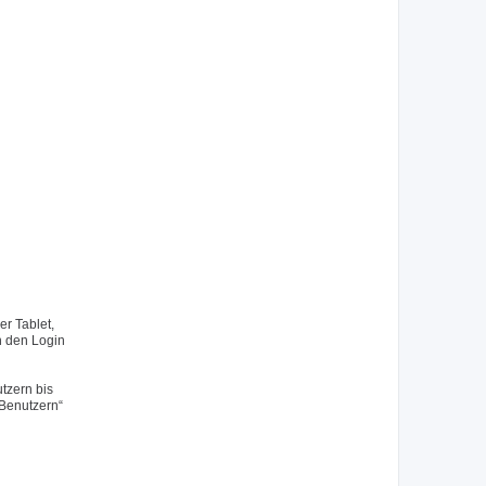
r Tablet,
h den Login
tzern bis
 Benutzern“