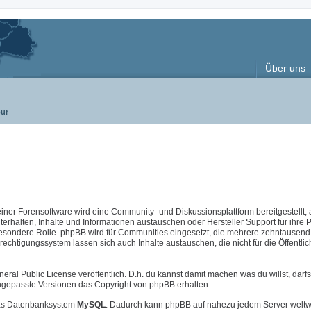
Über uns
ur
 einer Forensoftware wird eine Community- und Diskussionsplattform bereitgestellt, 
halten, Inhalte und Informationen austauschen oder Hersteller Support für ihre 
esondere Rolle. phpBB wird für Communities eingesetzt, die mehrere zehntausend 
chtigungssystem lassen sich auch Inhalte austauschen, die nicht für die Öffentlic
neral Public License veröffentlich. D.h. du kannst damit machen was du willst, darfs
i angepasste Versionen das Copyright von phpBB erhalten.
s Datenbanksystem
MySQL
. Dadurch kann phpBB auf nahezu jedem Server weltw