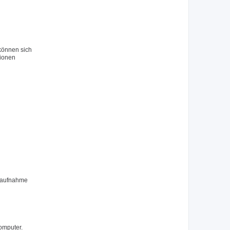
 können sich
tionen
ktaufnahme
omputer.